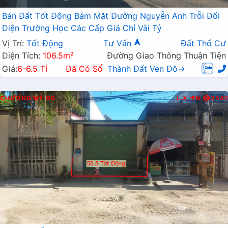
Bán Đất Tốt Động Bám Mặt Đường Nguyễn Anh Trỗi Đối
Diện Trường Học Các Cấp Giá Chỉ Vài Tỷ
Vị Trí:
Tốt Động
Tư Vấn
Đất Thổ Cư
Diện Tích:
106.5m²
Đường Giao Thông Thuận Tiện
Giá:
6-6.5 Tỉ
Đã Có Sổ
Thành Đất Ven Đô→
CHƯƠNG MỸ
ĐB
L.X
N
3542