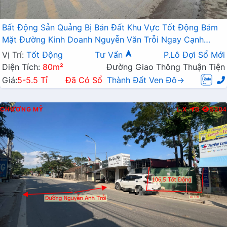
Bất Động Sản Quảng Bị Bán Đất Khu Vực Tốt Động Bám
Mặt Đường Kinh Doanh Nguyễn Văn Trỗi Ngay Cạnh
Trường Học Các Cấp
Vị Trí:
Tốt Động
Tư Vấn
P.Lô Đợi Sổ Mới
Diện Tích:
80m²
Đường Giao Thông Thuận Tiện
Giá:
5-5.5 Tỉ
Đã Có Sổ
Thành Đất Ven Đô→
CHƯƠNG MỸ
L.X
B
5204