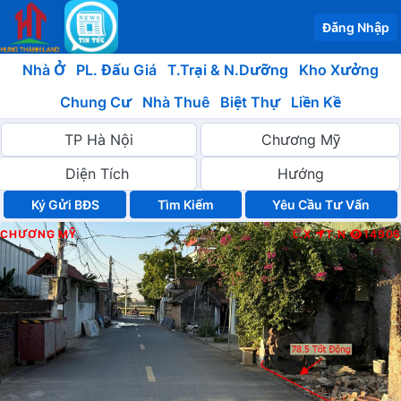
Đăng Nhập
Nhà Ở
PL. Đấu Giá
T.Trại & N.Dưỡng
Kho Xưởng
Chung Cư
Nhà Thuê
Biệt Thự
Liền Kề
Ký Gửi BĐS
Yêu Cầu Tư Vấn
CHƯƠNG MỸ
L.X
T.N
14906