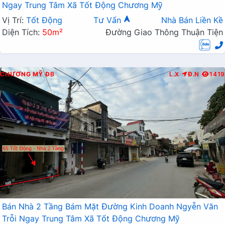
Ngay Trung Tâm Xã Tốt Động Chương Mỹ
Vị Trí:
Tốt Động
Tư Vấn
Nhà Bán Liền Kề
Diện Tích:
50m²
Đường Giao Thông Thuận Tiện
CHƯƠNG MỸ
ĐB
L.X
Đ.N
1419
Bán Nhà 2 Tầng Bám Mặt Đường Kinh Doanh Ngyễn Văn
Trỗi Ngay Trung Tâm Xã Tốt Động Chương Mỹ