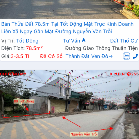
Bán Thửa Đất 78.5m Tại Tốt Động Mặt Trục Kinh Doanh
Liên Xã Ngay Gần Mặt Đường Nguyễn Văn Trỗi
Vị Trí:
Tốt Động
Tư Vấn
Đất Thổ Cư
Diện Tích:
78.5m²
Đường Giao Thông Thuận Tiện
Giá:
3-3.5 Tỉ
Đã Có Sổ
Thành Đất Ven Đô→
CHƯƠNG MỸ
L.X
Đ.N
255