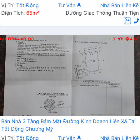
Vị Trí:
Tốt Động
Tư Vấn
Nhà Bán Liền Kề
Diện Tích:
65m²
Đường Giao Thông Thuận Tiện
CHƯƠNG MỸ
ĐB
L.X
B
4371
Bán Nhà 3 Tầng Bám Mặt Đường Kinh Doanh Liên Xã Tại
Tốt Động Chương Mỹ
Vị Trí:
Tốt Động
Tư Vấn
Nhà Bán Liền Kề