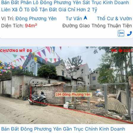
Bán Đất Phân Lô Đông Phương Yên Sát Trục Kinh Doanh
Liên Xã Ô Tô Đỗ Tận Đất Giá Chỉ Hơn 2 Tỷ
Vị Trí:
Đông Phương Yên
Tư Vấn
Thổ Cư & Vườn
Diện Tích:
94m²
Đường Giao Thông Thuận Tiện
CHƯƠNG MỸ
ĐB
Đ
4557
Bán Đất Đông Phương Yên Gần Trục Chính Kinh Doanh