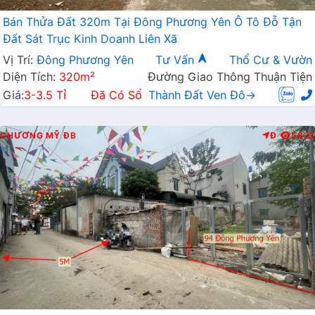
Bán Thửa Đất 320m Tại Đông Phương Yên Ô Tô Đỗ Tận
Đất Sát Trục Kinh Doanh Liên Xã
Vị Trí:
Đông Phương Yên
Tư Vấn
Thổ Cư & Vườn
Diện Tích:
320m²
Đường Giao Thông Thuận Tiện
Giá:
3-3.5 Tỉ
Đã Có Sổ
Thành Đất Ven Đô→
CHƯƠNG MỸ
ĐB
Đ
5823