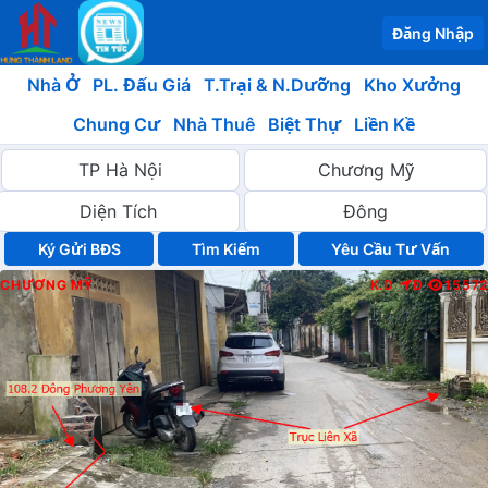
Đăng Nhập
Nhà Ở
PL. Đấu Giá
T.Trại & N.Dưỡng
Kho Xưởng
Chung Cư
Nhà Thuê
Biệt Thự
Liền Kề
Ký Gửi BĐS
Yêu Cầu Tư Vấn
CHƯƠNG MỸ
K.D
Đ
15572