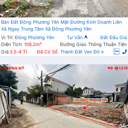
Bán Đất Đông Phương Yên Mặt Đường Kinh Doanh Liên
Xã Ngay Trung Tâm Xã Đông Phương Yên
Vị Trí:
Đông Phương Yên
Tư Vấn
Đất Đấu Giá
Diện Tích:
108.2m²
Đường Giao Thông Thuận Tiện
Giá:
3.5-4 Tỉ
Đã Có Sổ
Thành Đất Ven Đô→
CHƯƠNG MỸ
Đ
1576