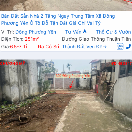
Bán Đất Sẵn Nhà 2 Tầng Ngay Trung Tâm Xã Đông
Phương Yên Ô Tô Đỗ Tận Đất Giá Chỉ Vài Tỷ
Vị Trí:
Đông Phương Yên
Tư Vấn
Thổ Cư & Vườn
Diện Tích:
251m²
Đường Giao Thông Thuận Tiện
Giá:
6.5-7 Tỉ
Đã Có Sổ
Thành Đất Ven Đô→
CHƯƠNG MỸ
Đ
2817