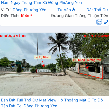
Nằm Ngay Trung Tâm Xã Đông Phương Yên
Vị Trí:
Đông Phương Yên
Tư Vấn
Đất Thổ Cư
Diện Tích:
194m²
Đường Giao Thông Thuận Tiện
CHƯƠNG MỸ
ĐB
K.D
Đ
4292
Bán Đất Full Thổ Cư Mặt View Hồ Thoáng Mát Ô Tô Đỗ
Tận Đất Tại Đông Phương Yên