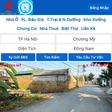
Đăng Nhập
Nhà Ở
PL. Đấu Giá
T.Trại & N.Dưỡng
Kho Xưởng
Chung Cư
Nhà Thuê
Biệt Thự
Liền Kề
Ký Gửi BĐS
Yêu Cầu Tư Vấn
CHƯƠNG MỸ
L.X
Đ.N
6076