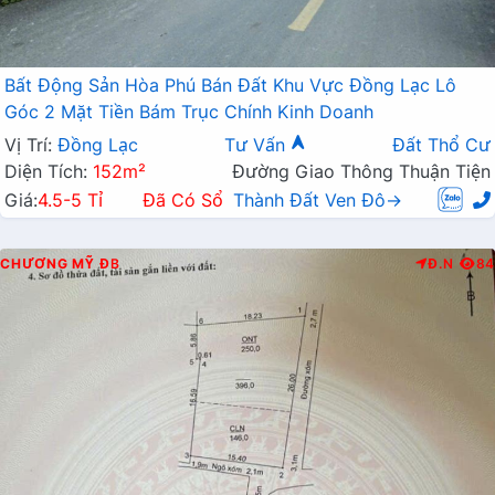
Bất Động Sản Hòa Phú Bán Đất Khu Vực Đồng Lạc Lô
Góc 2 Mặt Tiền Bám Trục Chính Kinh Doanh
Vị Trí:
Đồng Lạc
Tư Vấn
Đất Thổ Cư
Diện Tích:
152m²
Đường Giao Thông Thuận Tiện
Giá:
4.5-5 Tỉ
Đã Có Sổ
Thành Đất Ven Đô→
CHƯƠNG MỸ
ĐB
Đ.N
84