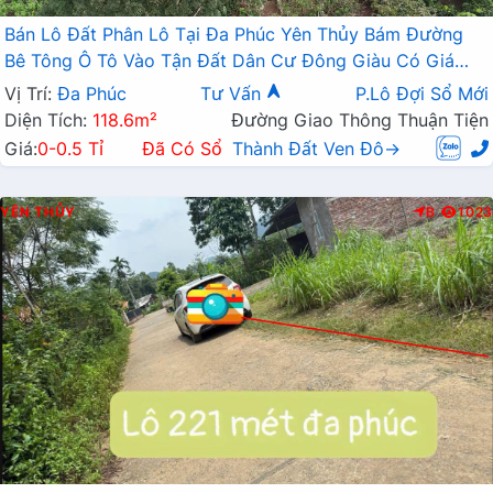
Bán Lô Đất Phân Lô Tại Đa Phúc Yên Thủy Bám Đường
Bê Tông Ô Tô Vào Tận Đất Dân Cư Đông Giàu Có Giá
Đầu Tư
Vị Trí:
Đa Phúc
Tư Vấn
P.Lô Đợi Sổ Mới
Diện Tích:
118.6m²
Đường Giao Thông Thuận Tiện
Giá:
0-0.5 Tỉ
Đã Có Sổ
Thành Đất Ven Đô→
YÊN THỦY
B
1023