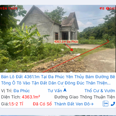
YÊN THỦY
B
561
Bán Lô Đất 4361.1m Tại Đa Phúc Yên Thủy Bám Đường Bê
Tông Ô Tô Vào Tận Đất Dân Cư Đông Đúc Thân Thiện
Sẵn Nhà Gần Chợ Trường Học Ủy Ban Giá Đầu Tư
Vị Trí:
Đa Phúc
Tư Vấn
Thổ Cư & Vườn
Diện Tích:
4363.1m²
Đường Giao Thông Thuận Tiện
Giá:
1.5-2 Tỉ
Đã Có Sổ
Thành Đất Ven Đô→