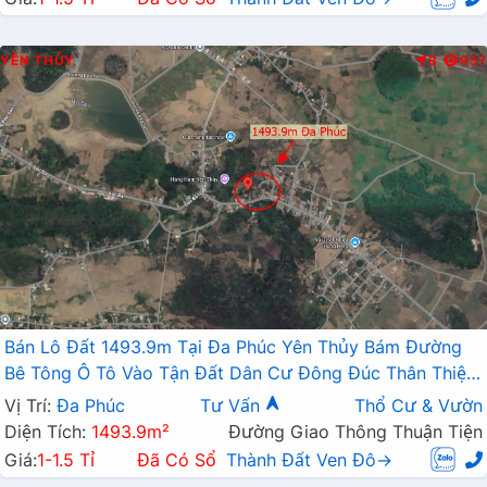
YÊN THỦY
B
957
Bán Lô Đất 1493.9m Tại Đa Phúc Yên Thủy Bám Đường
Bê Tông Ô Tô Vào Tận Đất Dân Cư Đông Đúc Thân Thiện
Giá ĐẦu Tư
Vị Trí:
Đa Phúc
Tư Vấn
Thổ Cư & Vườn
Diện Tích:
1493.9m²
Đường Giao Thông Thuận Tiện
Giá:
1-1.5 Tỉ
Đã Có Sổ
Thành Đất Ven Đô→