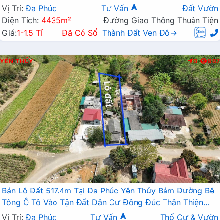
Vường Giá Đầu Tư
Vị Trí:
Đa Phúc
Tư Vấn
Đất Vườn
Diện Tích:
4435m²
Đường Giao Thông Thuận Tiện
Giá:
1-1.5 Tỉ
Đã Có Sổ
Thành Đất Ven Đô→
YÊN THỦY
B
967
Bán Lô Đất 517.4m Tại Đa Phúc Yên Thủy Bám Đường Bê
Tông Ô Tô Vào Tận Đất Dân Cư Đông Đúc Thân Thiện
Gần Chợ Trường Học Ủy Ban Giá Đầu Tư
Vị Trí:
Đa Phúc
Tư Vấn
Thổ Cư & Vườn