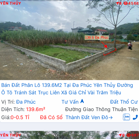
YÊN THỦY
B
4566
Bán Đất Phân Lô 139.6M2 Tại Đa Phúc Yên Thủy Đường
Ô Tô Tránh Sát Trục Liên Xã Giá Chỉ Vài Trăm Triệu
Vị Trí:
Đa Phúc
Tư Vấn
Đất Thổ Cư
Diện Tích:
139.6m²
Đường Giao Thông Thuận Tiện
Giá:
0-0.5 Tỉ
Đã Có Sổ
Thành Đất Ven Đô→
YÊN THỦY
B
987