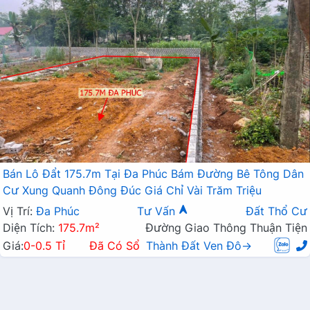
Bán Lô Đẩt 175.7m Tại Đa Phúc Bám Đường Bê Tông Dân
Cư Xung Quanh Đông Đúc Giá Chỉ Vài Trăm Triệu
Vị Trí:
Đa Phúc
Tư Vấn
Đất Thổ Cư
Diện Tích:
175.7m²
Đường Giao Thông Thuận Tiện
Giá:
0-0.5 Tỉ
Đã Có Sổ
Thành Đất Ven Đô→