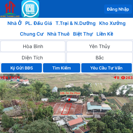
Đăng Nhập
Nhà Ở
PL. Đấu Giá
T.Trại & N.Dưỡng
Kho Xưởng
Chung Cư
Nhà Thuê
Biệt Thự
Liền Kề
Ký Gửi BĐS
Yêu Cầu Tư Vấn
YÊN THỦY
B
263