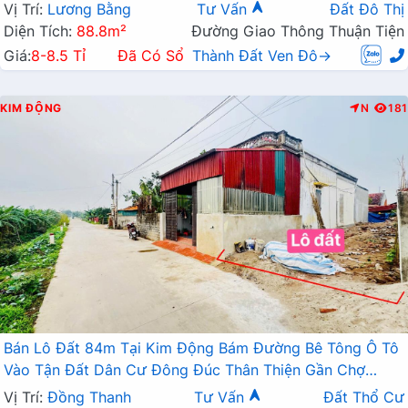
Chỉ Việc Về Ở Giá Đầu Tư
Vị Trí:
Lương Bằng
Tư Vấn
Đất Đô Thị
Diện Tích:
88.8m²
Đường Giao Thông Thuận Tiện
Giá:
8-8.5 Tỉ
Đã Có Sổ
Thành Đất Ven Đô→
KIM ĐỘNG
N
181
Bán Lô Đất 84m Tại Kim Động Bám Đường Bê Tông Ô Tô
Vào Tận Đất Dân Cư Đông Đúc Thân Thiện Gần Chợ
Trường Học Giá Đầu Tư
Vị Trí:
Đồng Thanh
Tư Vấn
Đất Thổ Cư