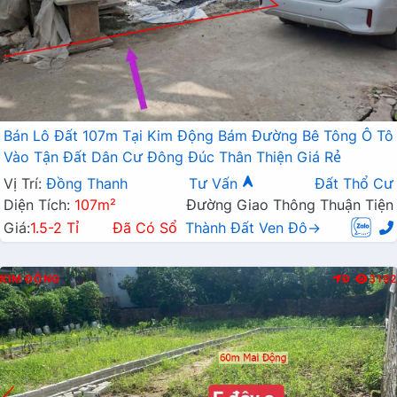
Bán Lô Đất 107m Tại Kim Động Bám Đường Bê Tông Ô Tô
Vào Tận Đất Dân Cư Đông Đúc Thân Thiện Giá Rẻ
Vị Trí:
Đồng Thanh
Tư Vấn
Đất Thổ Cư
Diện Tích:
107m²
Đường Giao Thông Thuận Tiện
Giá:
1.5-2 Tỉ
Đã Có Sổ
Thành Đất Ven Đô→
KIM ĐỘNG
Đ
3192