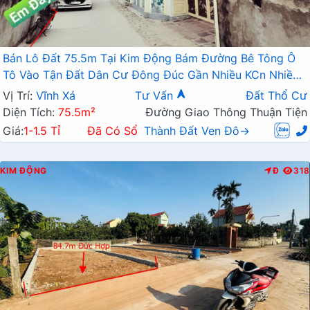
Bán Lô Đất 75.5m Tại Kim Động Bám Đường Bê Tông Ô
Tô Vào Tận Đất Dân Cư Đông Đúc Gần Nhiều KCn Nhiều
Dự Án Tiềm Năng Giá Đầu Tư
Vị Trí:
Vĩnh Xá
Tư Vấn
Đất Thổ Cư
Diện Tích:
75.5m²
Đường Giao Thông Thuận Tiện
Giá:
1-1.5 Tỉ
Đã Có Sổ
Thành Đất Ven Đô→
KIM ĐỘNG
Đ
318