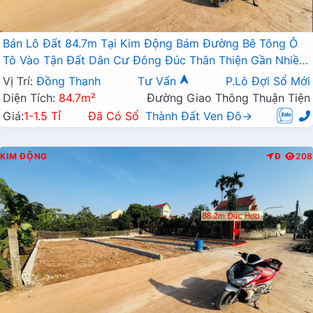
Bán Lô Đất 84.7m Tại Kim Động Bám Đường Bê Tông Ô
Tô Vào Tận Đất Dân Cư Đông Đúc Thân Thiện Gần Nhiều
Dự Án Giá Đầu Tư
Vị Trí:
Đồng Thanh
Tư Vấn
P.Lô Đợi Sổ Mới
Diện Tích:
84.7m²
Đường Giao Thông Thuận Tiện
Giá:
1-1.5 Tỉ
Đã Có Sổ
Thành Đất Ven Đô→
KIM ĐỘNG
Đ
208