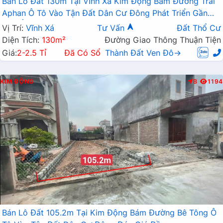
Bán Lô Đất 130m Tại Vĩnh Xá Kim Động Bám Đường Trải
Aphan Ô Tô Vào Tận Đất Dân Cư Đông Phát Triển Gần
Chợ Ủy Ban Giá Đầu Tư
Vị Trí:
Vĩnh Xá
Tư Vấn
Đất Thổ Cư
Diện Tích:
130m²
Đường Giao Thông Thuận Tiện
Giá:
2-2.5 Tỉ
Đã Có Sổ
Thành Đất Ven Đô→
KIM ĐỘNG
B
1194
Bán Lô Đất 105.2m Tại Kim Động Bám Đường Bê Tông Ô