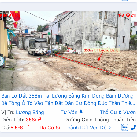
KIM ĐỘNG
Đ
211
Bán Lô Đất 358m Tại Lương Bằng Kim Động Bám Đường
Bê Tông Ô Tô Vào Tận Đất Dân Cư Đông Đúc Thân Thiện
Giá Đầu Tư
Vị Trí:
Lương Bằng
Tư Vấn
Thổ Cư & Vườn
Diện Tích:
358m²
Đường Giao Thông Thuận Tiện
Giá:
5.5-6 Tỉ
Đã Có Sổ
Thành Đất Ven Đô→