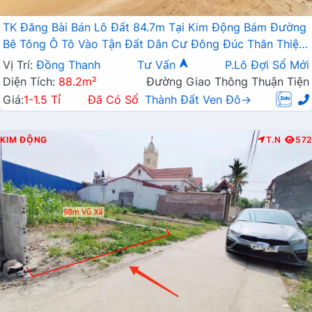
TK Đăng Bài Bán Lô Đất 84.7m Tại Kim Động Bám Đường
Bê Tông Ô Tô Vào Tận Đất Dân Cư Đông Đúc Thân Thiện
Gần Nhiều Dự Án Giá Đầu Tư
Vị Trí:
Đồng Thanh
Tư Vấn
P.Lô Đợi Sổ Mới
Diện Tích:
88.2m²
Đường Giao Thông Thuận Tiện
Giá:
1-1.5 Tỉ
Đã Có Sổ
Thành Đất Ven Đô→
KIM ĐỘNG
T.N
572