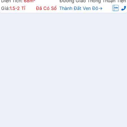
Diện Tích:
68m²
Đường Giao Thông Thuận Tiện
Giá:
1.5-2 Tỉ
Đã Có Sổ
Thành Đất Ven Đô→