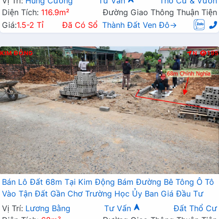
Vị Trí:
Hùng Cường
Tư Vấn
Thổ Cư & Vườn
Diện Tích:
116.9m²
Đường Giao Thông Thuận Tiện
Giá:
1.5-2 Tỉ
Đã Có Sổ
Thành Đất Ven Đô→
KIM ĐỘNG
N
195
Bán Lô Đất 68m Tại Kim Động Bám Đường Bê Tông Ô Tô
Vào Tận Đất Gần Chơ Trường Học Ủy Ban Giá Đầu Tư
Vị Trí:
Lương Bằng
Tư Vấn
Đất Thổ Cư