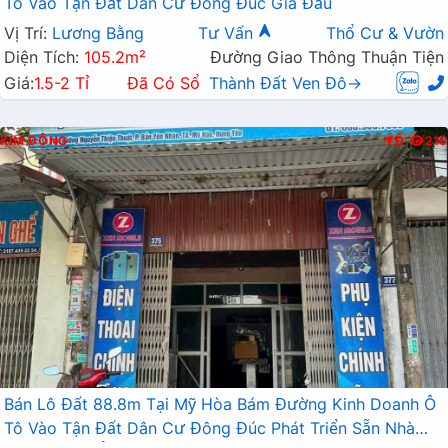
Tô Vào Tận Đất Dân Cư Đông Đúc Giá Đầu
Vị Trí:
Lương Bằng
Tư Vấn
Thổ Cư & Vườn
Diện Tích:
105.2m²
Đường Giao Thông Thuận Tiện
Giá:
1.5-2 Tỉ
Đã Có Sổ
Thành Đất Ven Đô→
KIM ĐỘNG
Đ
215
Bán Lô Đất 88.8m Tại Mỹ Hòa Bám Đường Kinh Doanh Ô
Tô Vào Tận Đất Dân Cư Đông Đúc Phát Triển Sẵn Nhà