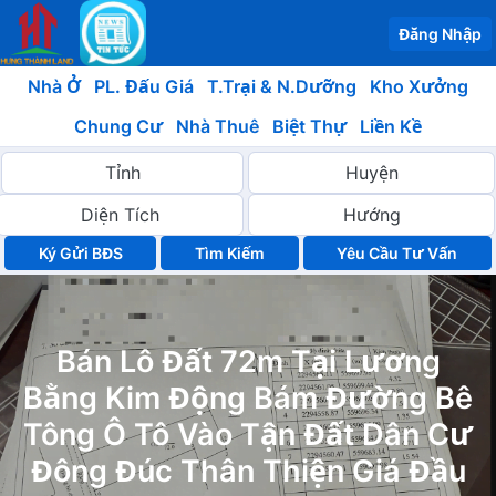
Đăng Nhập
Nhà Ở
PL. Đấu Giá
T.Trại & N.Dưỡng
Kho Xưởng
Chung Cư
Nhà Thuê
Biệt Thự
Liền Kề
Ký Gửi BĐS
Yêu Cầu Tư Vấn
Bán Lô Đất 72m Tại Lương
Bằng Kim Động Bám Đường Bê
Tông Ô Tô Vào Tận Đất Dân Cư
Đông Đúc Thân Thiện Giá Đầu