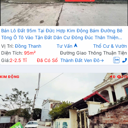
Bán Lô Đất 95m Tại Đức Hợp Kim Động Bám Đường Bê
Tông Ô Tô Vào Tận Đất Dân Cư Đông Đúc Thân Thiện
Giá Đầu Tư
Vị Trí:
Đồng Thanh
Tư Vấn
Thổ Cư & Vườn
Diện Tích:
95m²
Đường Giao Thông Thuận Tiện
Giá:
2-2.5 Tỉ
Đã Có Sổ
Thành Đất Ven Đô→
KIM ĐỘNG
Đ
219