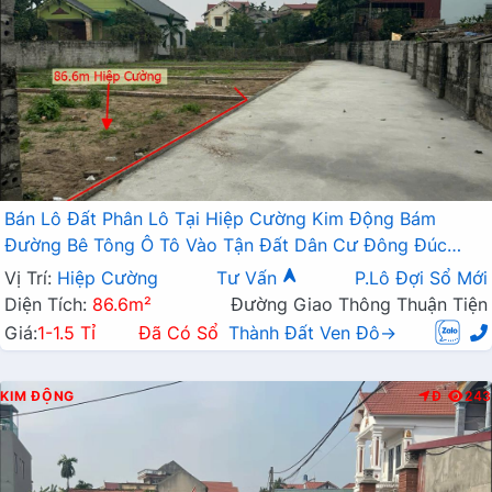
Bán Lô Đất Phân Lô Tại Hiệp Cường Kim Động Bám
Đường Bê Tông Ô Tô Vào Tận Đất Dân Cư Đông Đúc
Ngay QL39 Giá Đầu Tư
Vị Trí:
Hiệp Cường
Tư Vấn
P.Lô Đợi Sổ Mới
Diện Tích:
86.6m²
Đường Giao Thông Thuận Tiện
Giá:
1-1.5 Tỉ
Đã Có Sổ
Thành Đất Ven Đô→
KIM ĐỘNG
Đ
243