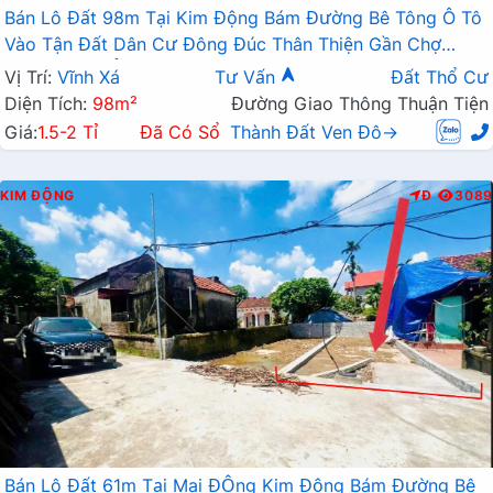
Bán Lô Đất 98m Tại Kim Động Bám Đường Bê Tông Ô Tô
Vào Tận Đất Dân Cư Đông Đúc Thân Thiện Gần Chợ
Trường Học Ủy Ban Giá Đầu Tư
Vị Trí:
Vĩnh Xá
Tư Vấn
Đất Thổ Cư
Diện Tích:
98m²
Đường Giao Thông Thuận Tiện
Giá:
1.5-2 Tỉ
Đã Có Sổ
Thành Đất Ven Đô→
KIM ĐỘNG
Đ
3089
Bán Lô Đất 61m Tại Mai ĐỘng Kim Động Bám Đường Bê