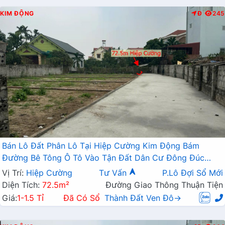
KIM ĐỘNG
Đ
245
Bán Lô Đất Phân Lô Tại Hiệp Cường Kim Động Bám
Đường Bê Tông Ô Tô Vào Tận Đất Dân Cư Đông Đúc
Ngay QL39 Giá Đầu Tư
Vị Trí:
Hiệp Cường
Tư Vấn
P.Lô Đợi Sổ Mới
Diện Tích:
72.5m²
Đường Giao Thông Thuận Tiện
Giá:
1-1.5 Tỉ
Đã Có Sổ
Thành Đất Ven Đô→