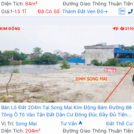
Diện Tích:
84m²
Đường Giao Thông Thuận Tiện
Giá:
1-1.5 Tỉ
Đã Có Sổ
Thành Đất Ven Đô→
KIM ĐỘNG
Đ
3110
Bán Lô Đất 204m Tại Song Mai Kim Động Bám Đường Bê
Tông Ô Tô Vào Tận Đất Dân Cư Đông Đúc Đầy Đủ Tiện
Ích Xung Quanh Giá Đầu Tư
Vị Trí:
Song Mai
Tư Vấn
Đất Thổ Cư
Diện Tích:
204m²
Đường Giao Thông Thuận Tiện