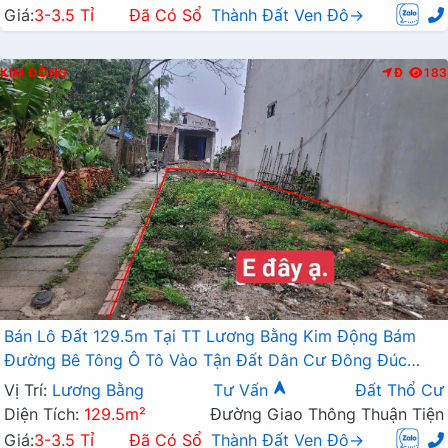
Giá:
3-3.5 Tỉ
Đã Có Sổ
Thành Đất Ven Đô→
KIM ĐỘNG
Đ
183
Bán Lô Đất 129.5m Tại TT Lương Bằng Kim Động Bám
Đường Bê Tông Ô Tô Vào Tận Đất Dân Cư Đông Đúc
Thân Thiện Giá Đầu Tư
Vị Trí:
Lương Bằng
Tư Vấn
Đất Thổ Cư
Diện Tích:
129.5m²
Đường Giao Thông Thuận Tiện
Giá:
3-3.5 Tỉ
Đã Có Sổ
Thành Đất Ven Đô→