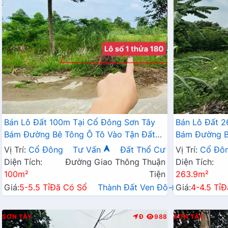
Bán Lô Đất 100m Tại Cổ Đông Sơn Tây
Bán Lô Đất 2
Bám Đường Bê Tông Ô Tô Vào Tận Đất
Bám Đường B
Dân Cư Đông Đúc Thân Thiện Cách
Dân Cư Đông Đúc Thân Thi
Vị Trí:
Cổ Đông
Tư Vấn
Đất Thổ Cư
Vị Trí:
Cổ Đô
Ql21A 3km Đầu Tư Tiềm Năng Sinh Lời
Trường Học 
Diện Tích:
Đường Giao Thông Thuận
Diện Tích:
100m²
Tiện
263.9m²
Giá:
5-5.5 Tỉ
Đã Có Sổ
Thành Đất Ven Đô→
Giá:
4-4.5 Tỉ
Đ
SƠN TÂY
Đ
988
SƠN TÂY