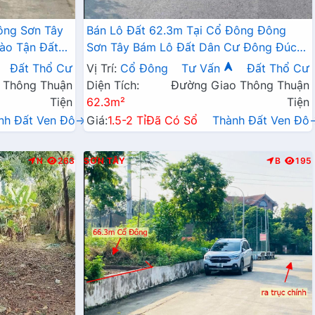
Bán Lô Đất 62.3m Tại Cổ Đông Đông
ào Tận Đất
Sơn Tây Bám Lô Đất Dân Cư Đông Đúc
ện Gần Chợ
Thân Thiện Sổ Đỏ Pháp Lý Rõ Ràng Sẵn
Đất Thổ Cư
Vị Trí:
Cổ Đông
Tư Vấn
Đất Thổ Cư
Sàng Công Chứng
 Thông Thuận
Diện Tích:
Đường Giao Thông Thuận
Tiện
62.3m²
Tiện
nh Đất Ven Đô→
Giá:
1.5-2 Tỉ
Đã Có Sổ
Thành Đất Ven Đô
N
263
SƠN TÂY
B
195