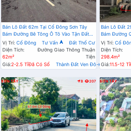
Bán Lô Đất 62m Tại Cổ Đông Sơn Tây
Bán Lô Đất 2
Bám Đường Bê Tông Ô Tô Vào Tận Đất
Bám Đường Q
Dân Cư Đông Đúc Thân Thiện Gần Chợ
Ngay Ngã Tư
Vị Trí:
Cổ Đông
Tư Vấn
Đất Thổ Cư
Vị Trí:
Cổ Đô
Trường Học Ủy Ban Giá Đầu Tư
Cư Đông Đúc
Diện Tích:
Đường Giao Thông Thuận
Diện Tích:
62m²
Tiện
298.4m²
Giá:
2-2.5 Tỉ
Đã Có Sổ
Thành Đất Ven Đô→
Giá:
11.5-12 Tỉ
SƠN TÂY
B
207
SƠN TÂY