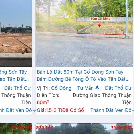
ông Sơn Tây
Bán Lô Đất 60m Tại Cổ Đông Sơn Tây
ào Tận Đất
Bám Đường Bê Tông Ô Tô Vào Tận Đất
ện
Dân Cư Đông Đúc Thân Thiện Gần Chợ
Đất Thổ Cư
Vị Trí:
Cổ Đông
Tư Vấn
Đất Thổ Cư
TRường Học Ủy Ban Cách Ql21 300m Giá
 Thông Thuận
Diện Tích:
Đường Giao Thông Thuận
Đầu Tư
Tiện
60m²
Tiện
nh Đất Ven Đô→
Giá:
1.5-2 Tỉ
Đã Có Sổ
Thành Đất Ven Đô
T
1168
SƠN TÂY
N
2008