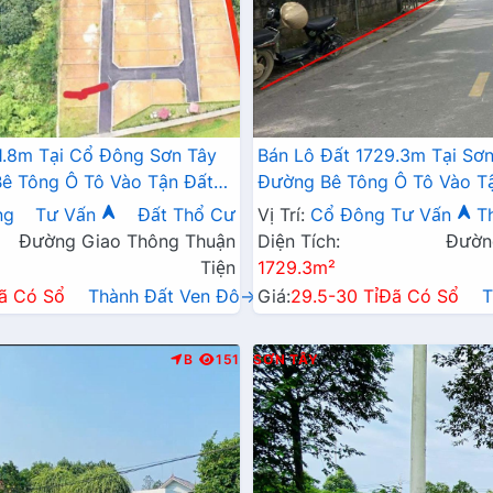
1.8m Tại Cổ Đông Sơn Tây
Bán Lô Đất 1729.3m Tại Sơ
ê Tông Ô Tô Vào Tận Đất
Đường Bê Tông Ô Tô Vào T
 Thân Thiện View Hồ
Cư Đông Đúc Thân Thiện G
ng
Tư Vấn
Đất Thổ Cư
Vị Trí:
Cổ Đông
Tư Vấn
T
Giá Đầu Tư
Trường Học Ủy Ban Phù Hợ
Đường Giao Thông Thuận
Diện Tích:
Đườn
Đầu Tư
Tiện
1729.3m²
ã Có Sổ
Thành Đất Ven Đô→
Giá:
29.5-30 Tỉ
Đã Có Sổ
T
B
151
SƠN TÂY