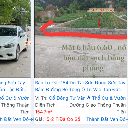
ông Sơn Tây
Bán Lô Đất 154.7m Tại Sơn Đông Sơn Tây
ào Tận Đất
Bám Đường Bê Tông Ô Tô Vào Tận Đất
Chỉ 200m Giá
Dân Cư Đông Đúc Giá Đầu Tư
hổ Cư & Vườn
Vị Trí:
Cổ Đông
Tư Vấn
Thổ Cư & Vườn
 Thông Thuận
Diện Tích:
Đường Giao Thông Thuận
Tiện
154.7m²
Tiện
h Đất Ven Đô→
Giá:
1.5-2 Tỉ
Đã Có Sổ
Thành Đất Ven Đô