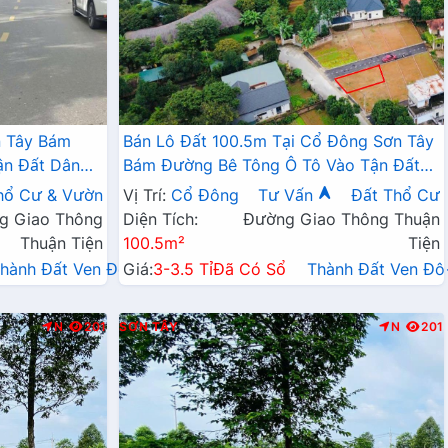
n Tây Bám
Bán Lô Đất 100.5m Tại Cổ Đông Sơn Tây
ận Đất Dân
Bám Đường Bê Tông Ô Tô Vào Tận Đất
ần Chợ
Dân Cư Đông Đúc Gần Hồ Điều Hòa
hổ Cư & Vườn
Vị Trí:
Cổ Đông
Tư Vấn
Đất Thổ Cư
p Phân Lô Giá
Thoáng Mát Giá Rẻ Đầu Tư Sinh Lời
g Giao Thông
Diện Tích:
Đường Giao Thông Thuận
Thuận Tiện
100.5m²
Tiện
hành Đất Ven Đô→
Giá:
3-3.5 Tỉ
Đã Có Sổ
Thành Đất Ven Đ
N
201
SƠN TÂY
N
201