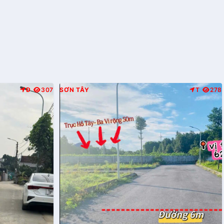
Đ
307
SƠN TÂY
T
278