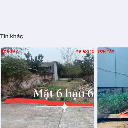
Tin khác
SƠN TÂY
Đ
242
SƠN TÂY