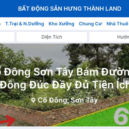
BẤT ĐỘNG SẢN HƯNG THÀNH LAND
á
T.Trại & N.Dưỡng
Kho Xưởng
Chung Cư
Nhà Thuê
Cổ Đông Sơn Tây Bám Đườn
Đông Đúc Đầy Đủ Tiện Íc
Cổ Đông, Sơn Tây