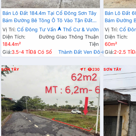
Bán Lô Đất 184.4m Tại Cổ Đông Sơn Tây
Bán Lô Đất 6
Bám Đường Bê Tông Ô Tô Vào Tận Đất
Bám Đường B
Dân Cư Đông Sát Trường Sĩ Quan Lục
Dân Cư Đông
Vị Trí:
Cổ Đông
Tư Vấn
Thổ Cư & Vườn
Vị Trí:
Cổ Đô
Quân
Đầu Tư
Diện Tích:
Đường Giao Thông Thuận
Diện Tích:
184.4m²
Tiện
60m²
Giá:
3.5-4 Tỉ
Đã Có Sổ
Thành Đất Ven Đô→
Giá:
2-2.5 Tỉ
Đ
SƠN TÂY
T
230
SƠN TÂY