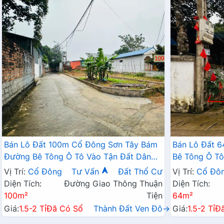
Bán Lô Đất 100m Cổ Đông Sơn Tây Bám
Bán Lô Đất 
Đường Bê Tông Ô Tô Vào Tận Đất Dân
Bê Tông Ô T
Cư Đông Đúc Giàu Phát Triển Đầy Đủ
Đúc Thân Th
Vị Trí:
Cổ Đông
Tư Vấn
Đất Thổ Cư
Vị Trí:
Cổ Đô
Tiện Ích Giá Đầu Tư
Ban Giá Đầu 
Diện Tích:
Đường Giao Thông Thuận
Diện Tích:
100m²
Tiện
64m²
Giá:
1.5-2 Tỉ
Đã Có Sổ
Thành Đất Ven Đô→
Giá:
1.5-2 Tỉ
Đ