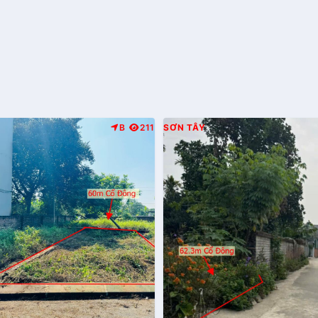
B
211
SƠN TÂY