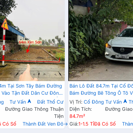
64m Tại Sơn Tây Bám Đường
Bán Lô Đất 84.7m Tại Cổ Đ
ô Vào Tận Đất Dân Cư Đông
Bám Đường Bê Tông Ô Tô V
iện Gần Chợ Trường Học Ủy
Dân Cư Đông CÁch TL430 
ng
Tư Vấn
Đất Thổ Cư
Vị Trí:
Cổ Đông
Tư Vấn
T
Tư
Đầu Tư
Đường Giao Thông Thuận
Diện Tích:
Đường Giao
Tiện
84.7m²
ã Có Sổ
Thành Đất Ven Đô→
Giá:
1-1.5 Tỉ
Đã Có Sổ
Thàn