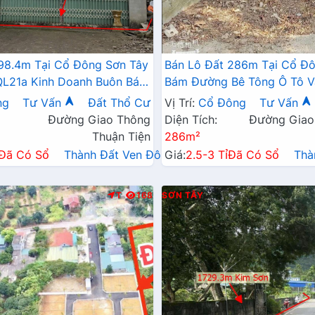
98.4m Tại Cổ Đông Sơn Tây
Bán Lô Đất 286m Tại Cổ Đ
L21a Kinh Doanh Buôn Bán
Bám Đường Bê Tông Ô Tô V
 Lục Quân Xung Quanh Dân
Xung Quanh Đầy Đủ Tiện Íc
ng
Tư Vấn
Đất Thổ Cư
Vị Trí:
Cổ Đông
Tư Vấn
 Sổ Đỏ Pháp Lý Rõ Ràng
Đường Giao Thông
Diện Tích:
Đường Giao
Thuận Tiện
286m²
Đã Có Sổ
Thành Đất Ven Đô→
Giá:
2.5-3 Tỉ
Đã Có Sổ
Thà
T
168
SƠN TÂY