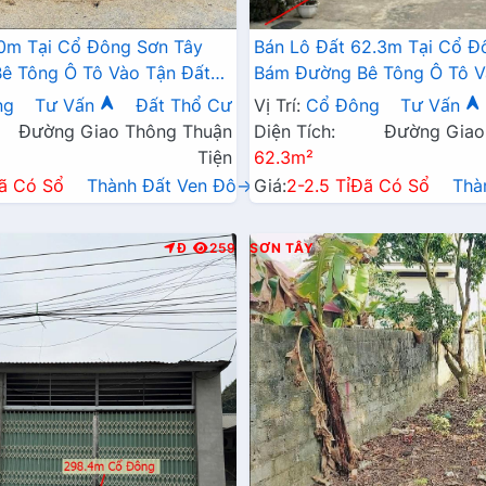
0m Tại Cổ Đông Sơn Tây
Bán Lô Đất 62.3m Tại Cổ Đông Sơn Tây
ê Tông Ô Tô Vào Tận Đất
Bám Đường Bê Tông Ô Tô V
 Gần Khu CNC Hòa Lạc Giá
Dân Cư Đông Đúc Thân Thi
ng
Tư Vấn
Đất Thổ Cư
Vị Trí:
Cổ Đông
Tư Vấn
Trường Học Giá Đầu Tư
Đường Giao Thông Thuận
Diện Tích:
Đường Giao
Tiện
62.3m²
ã Có Sổ
Thành Đất Ven Đô→
Giá:
2-2.5 Tỉ
Đã Có Sổ
Thà
Đ
259
SƠN TÂY