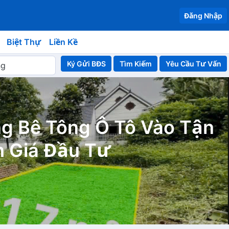
Đăng Nhập
Biệt Thự
Liền Kề
Ký Gửi BĐS
Yêu Cầu Tư Vấn
g Bê Tông Ô Tô Vào Tận
h Giá Đầu Tư