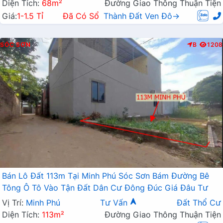
Diện Tích:
68m²
Đường Giao Thông Thuận Tiện
Giá:
1-1.5 Tỉ
Đã Có Sổ
Thành Đất Ven Đô→
SÓC SƠN
B
1208
Bán Lô Đất 113m Tại Minh Phú Sóc Sơn Bám Đường Bê
Tông Ô Tô Vào Tận Đất Dân Cư Đông Đúc Giá Đâu Tư
Vị Trí:
Minh Phú
Tư Vấn
Đất Thổ Cư
Diện Tích:
113m²
Đường Giao Thông Thuận Tiện