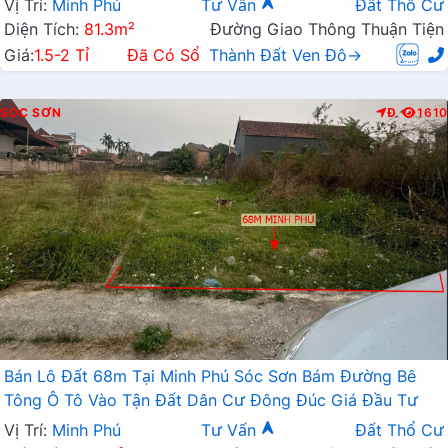
Vị Trí:
Minh Phú
Tư Vấn
Đất Thổ Cư
Diện Tích:
81.3m²
Đường Giao Thông Thuận Tiện
Giá:
1.5-2 Tỉ
Đã Có Sổ
Thành Đất Ven Đô→
SÓC SƠN
Đ
1610
Bán Lô Đất 68m Tại Minh Phú Sóc Sơn Bám Đường Bê
Tông Ô Tô Vào Tận Đất Dân Cư Đông Đúc Giá Đầu Tư
Vị Trí:
Minh Phú
Tư Vấn
Đất Thổ Cư