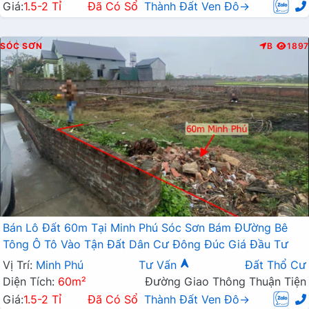
Giá:
1.5-2 Tỉ
Đã Có Sổ
Thành Đất Ven Đô→
SÓC SƠN
B
1897
Bán Lô Đất 60m Tại Minh Phú Sóc Sơn Bám ĐƯờng Bê
Tông Ô Tô Vào Tận Đất Dân Cư Đông Đúc Giá Đầu Tư
Vị Trí:
Minh Phú
Tư Vấn
Đất Thổ Cư
Diện Tích:
60m²
Đường Giao Thông Thuận Tiện
Giá:
1.5-2 Tỉ
Đã Có Sổ
Thành Đất Ven Đô→