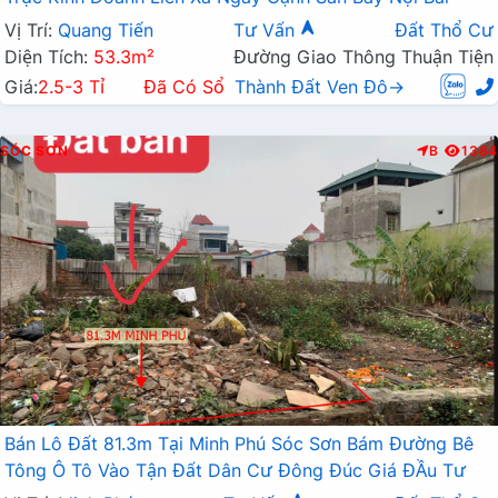
Vị Trí:
Quang Tiến
Tư Vấn
Đất Thổ Cư
Diện Tích:
53.3m²
Đường Giao Thông Thuận Tiện
Giá:
2.5-3 Tỉ
Đã Có Sổ
Thành Đất Ven Đô→
SÓC SƠN
B
1384
Bán Lô Đất 81.3m Tại Minh Phú Sóc Sơn Bám Đường Bê
Tông Ô Tô Vào Tận Đất Dân Cư Đông Đúc Giá ĐẦu Tư