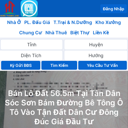
Đăng Nhập
Nhà Ở
PL. Đấu Giá
T.Trại & N.Dưỡng
Kho Xưởng
Chung Cư
Nhà Thuê
Biệt Thự
Liền Kề
Ký Gửi BĐS
Yêu Cầu Tư Vấn
Bán Lô Đất 56.5m Tại Tân Dân
Sóc Sơn Bám Đường Bê Tông Ô
Tô Vào Tận Đất Dân Cư Đông
Đúc Giá Đầu Tư