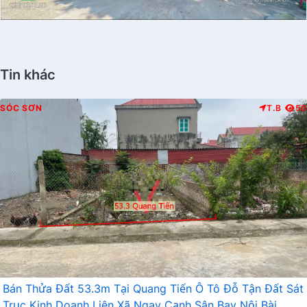
Tin khác
SÓC SƠN
T.B
50
Bán Thửa Đất 53.3m Tại Quang Tiến Ô Tô Đỗ Tận Đất Sát
Trục Kinh Doanh Liên Xã Ngay Cạnh Sân Bay Nội Bài