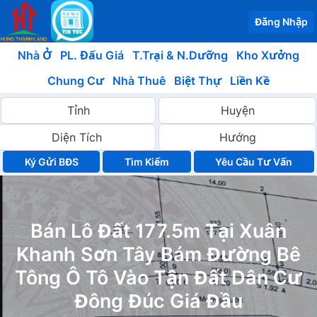
Đăng Nhập
Nhà Ở
PL. Đấu Giá
T.Trại & N.Dưỡng
Kho Xưởng
Chung Cư
Nhà Thuê
Biệt Thự
Liền Kề
Ký Gửi BĐS
Yêu Cầu Tư Vấn
Bán Lô Đất 177.5m Tại Xuân
Khanh Sơn Tây Bám Đường Bê
Tông Ô Tô Vào Tận Đất Dân Cư
Đông Đúc Giá Đầu