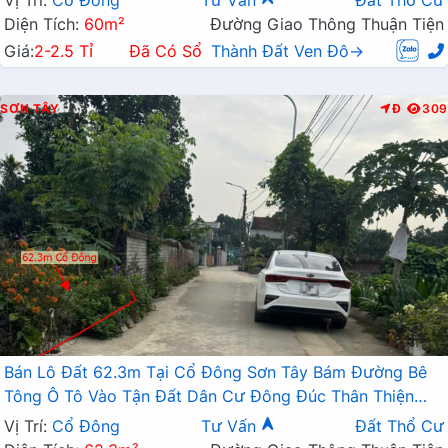
Vị Trí:
Cổ Đông
Tư Vấn
Đất Thổ Cư
Diện Tích:
60m²
Đường Giao Thông Thuận Tiện
Giá:
2-2.5 Tỉ
Đã Có Sổ
Thành Đất Ven Đô→
SƠN TÂY
Đ
309
Bán Lô Đất 62.3m Tại Cổ Đông Sơn Tây Bám Đường Bê
Tông Ô Tô Vào Tận Đất Dân Cư Đông Đúc Thân Thiện
Gần Chợ Trường Học Giá Đầu Tư
Vị Trí:
Cổ Đông
Tư Vấn
Đất Thổ Cư