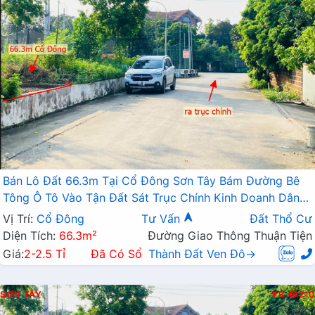
Bán Lô Đất 66.3m Tại Cổ Đông Sơn Tây Bám Đường Bê
Tông Ô Tô Vào Tận Đất Sát Trục Chính Kinh Doanh Dân
Cư Đông Phát Triển Giá Rẻ Đầu Tư
Vị Trí:
Cổ Đông
Tư Vấn
Đất Thổ Cư
Diện Tích:
66.3m²
Đường Giao Thông Thuận Tiện
Giá:
2-2.5 Tỉ
Đã Có Sổ
Thành Đất Ven Đô→
SƠN TÂY
B
210