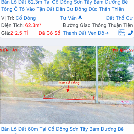
Bán Lô Đất 62.3m Tại Cổ Đông Sơn Tây Bám Đường Bê
Tông Ô Tô Vào Tận Đất Dân Cư Đông Đúc Thân Thiện
Vị Trí:
Cổ Đông
Tư Vấn
Đất Thổ Cư
Diện Tích:
62.3m²
Đường Giao Thông Thuận Tiện
Giá:
2-2.5 Tỉ
Đã Có Sổ
Thành Đất Ven Đô→
SƠN TÂY
Đ
1359
Bán Lô Đất 60m Tại Cổ Đông Sơn Tây Bám Đường Bê