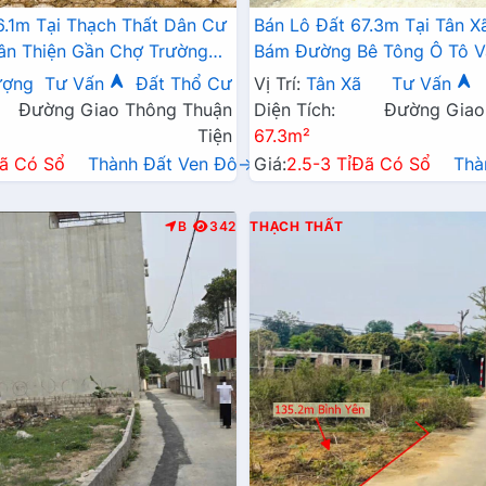
6.1m Tại Thạch Thất Dân Cư
Bán Lô Đất 67.3m Tại Tân X
ân Thiện Gần Chợ Trường
Bám Đường Bê Tông Ô Tô V
iện Ích Xung Quanh Giá Rẻ
Dân Cư Đông Đúc Thân Thi
ượng
Tư Vấn
Đất Thổ Cư
Vị Trí:
Tân Xã
Tư Vấn
Tư
Đường Giao Thông Thuận
Diện Tích:
Đường Giao
Tiện
67.3m²
ã Có Sổ
Thành Đất Ven Đô→
Giá:
2.5-3 Tỉ
Đã Có Sổ
Thà
B
342
THẠCH THẤT