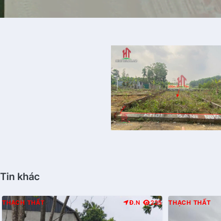
Tin khác
THẠCH THẤT
Đ.N
225
THẠCH THẤT