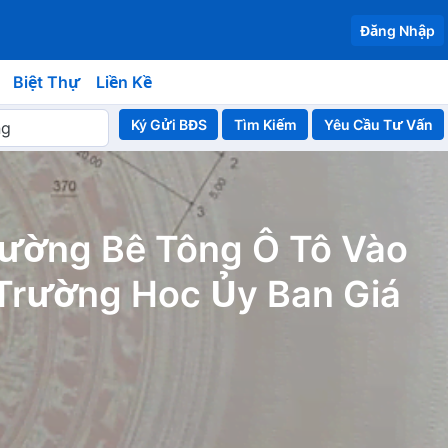
Đăng Nhập
Biệt Thự
Liền Kề
Ký Gửi BĐS
Yêu Cầu Tư Vấn
Đường Bê Tông Ô Tô Vào
Trường Hoc Ủy Ban Giá