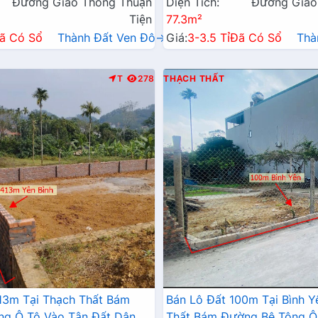
Đường Giao Thông Thuận
Diện Tích:
Đường Giao
Tiện
77.3m²
ã Có Sổ
Thành Đất Ven Đô→
Giá:
3-3.5 Tỉ
Đã Có Sổ
Thà
T
278
THẠCH THẤT
13m Tại Thạch Thất Bám
Bán Lô Đất 100m Tại Bình Y
ng Ô Tô Vào Tận Đất Dân
Thất Bám Đường Bê Tông Ô