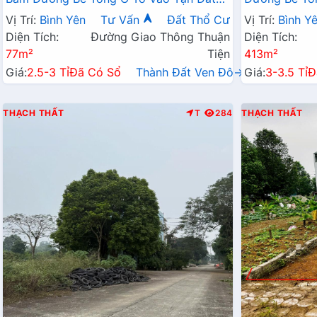
Dân Cư Đông Đông Đúc Sát QL21 Giá
Cư Đông Đúc
Vị Trí:
Bình Yên
Tư Vấn
Đất Thổ Cư
Vị Trí:
Bình Y
Đầu Tư
Trường Học 
Diện Tích:
Đường Giao Thông Thuận
Diện Tích:
77m²
Tiện
413m²
Giá:
2.5-3 Tỉ
Đã Có Sổ
Thành Đất Ven Đô→
Giá:
3-3.5 Tỉ
Đ
THẠCH THẤT
T
284
THẠCH THẤT