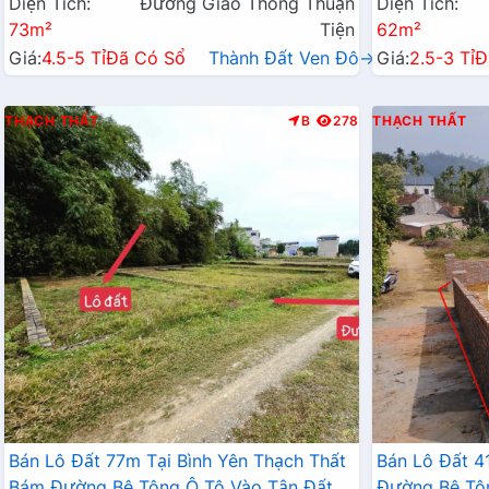
Diện Tích:
Đường Giao Thông Thuận
Diện Tích:
73m²
Tiện
62m²
Giá:
4.5-5 Tỉ
Đã Có Sổ
Thành Đất Ven Đô→
Giá:
2.5-3 Tỉ
Đ
THẠCH THẤT
B
278
THẠCH THẤT
Bán Lô Đất 77m Tại Bình Yên Thạch Thất
Bán Lô Đất 4
Bám Đường Bê Tông Ô Tô Vào Tận Đất
Đường Bê Tô