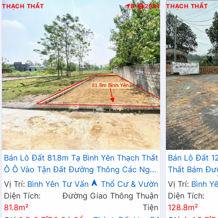
THẠCH THẤT
B
2591
THẠCH THẤT
Bán Lô Đất 81.8m Tạ Bình Yên Thạch Thất
Bán Lô Đất 1
Ô Ô Vào Tận Đất Đường Thông Các Ngả
Thất Bám Đư
Giá Đầu Tư
Trường Học 
Vị Trí:
Bình Yên
Tư Vấn
Thổ Cư & Vườn
Vị Trí:
Bình Y
Ràng Giá Đầ
Diện Tích:
Đường Giao Thông Thuận
Diện Tích:
81.8m²
Tiện
128.8m²