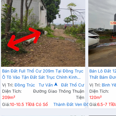
Bán Đất Full Thổ Cư 209m Tại Đồng Trục
Bán Lô Đất 1
Ô Tô Vào Tận Đất Sát Trục Chính Kinh
Thất Bám Đườ
Doanh Liên Xã
Tận Đất Dân
Vị Trí:
Đồng Trúc
Tư Vấn
Đất Thổ Cư
Vị Trí:
Bình Y
Đầu Tư Sinh 
Diện Tích:
Đường Giao Thông Thuận
Diện Tích:
209m²
Tiện
120m²
Giá:
10-10.5 Tỉ
Đã Có Sổ
Thành Đất Ven Đô→
Giá:
6.5-7 Tỉ
Đ