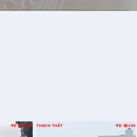
Đ
1976
THẠCH THẤT
Đ
249