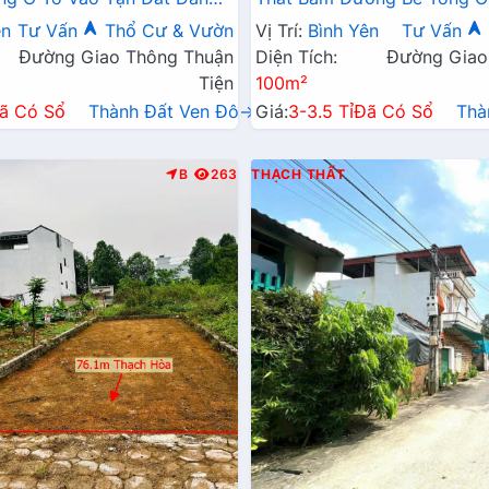
 Thân Thiện Gần CHợ
Đất Dân Cư Đông Đúc Thân
ên
Tư Vấn
Thổ Cư & Vườn
Vị Trí:
Bình Yên
Tư Vấn
Ủy Ban Giá Đầu Tư
Chợ Trường Học Giá Đầu T
Đường Giao Thông Thuận
Diện Tích:
Đường Giao
Tiện
100m²
ã Có Sổ
Thành Đất Ven Đô→
Giá:
3-3.5 Tỉ
Đã Có Sổ
Thà
B
263
THẠCH THẤT