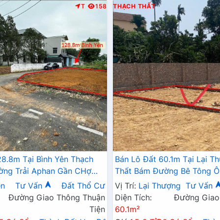
T
158
THẠCH THẤT
28.8m Tại Bình Yên Thạch
Bán Lô Đất 60.1m Tại Lại T
ờng Trải Aphan Gần CHợ
Thất Bám Đường Bê Tông Ô
Ủy Ban Sổ Đỏ Pháp Lý Rõ
Đất Dân Cư Đông Đúc Thân Thiện Giá
ên
Tư Vấn
Đất Thổ Cư
Vị Trí:
Lại Thượng
Tư Vấn
u Tư
Đầu Tư
Đường Giao Thông Thuận
Diện Tích:
Đường Giao
Tiện
60.1m²