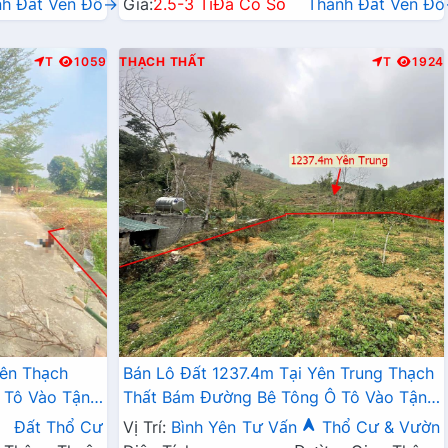
nh Đất Ven Đô→
Giá:
2.5-3 Tỉ
Đã Có Sổ
Thành Đất Ven Đ
T
1059
THẠCH THẤT
T
1924
Yên Thạch
Bán Lô Đất 1237.4m Tại Yên Trung Thạch
 Tô Vào Tận
Thất Bám Đường Bê Tông Ô Tô Vào Tận
 Thiện Gần
Đất Dân Đông Đúc Thân Thiện Dân Cư
Đất Thổ Cư
Vị Trí:
Bình Yên
Tư Vấn
Thổ Cư & Vườn
á Đầu Tư
Đông Đúc Thân Thiện Giá Đầu Tư