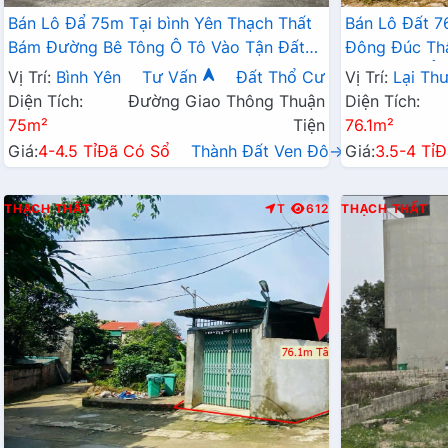
Bán Lô Đẩ 75m Tại bình Yên Thạch Thất
Bán Lô Đất 7
Bám Đường Bê Tông Ô Tô Vào Tận Đất
Đông Đúc Th
Dân Cư Đông Đúc Thân Thiện Gần Chợ
Học Đầy ĐỦ T
Vị Trí:
Bình Yên
Tư Vấn
Đất Thổ Cư
Vị Trí:
Lại Th
Trường Học Sổ Đỏ Pháp Lý Rõ Ràng
Đầu Tư
Diện Tích:
Đường Giao Thông Thuận
Diện Tích:
75m²
Tiện
76.1m²
Giá:
4-4.5 Tỉ
Đã Có Sổ
Thành Đất Ven Đô→
Giá:
3.5-4 Tỉ
Đ
THẠCH THẤT
T
612
THẠCH THẤT