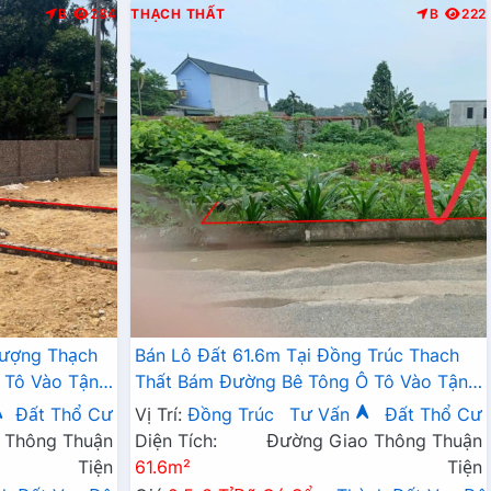
B
284
THẠCH THẤT
B
222
hượng Thạch
Bán Lô Đất 61.6m Tại Đồng Trúc Thach
 Tô Vào Tận
Thất Bám Đường Bê Tông Ô Tô Vào Tận
Đất Dân Cư Đông Dúc Thân Thiện Giá Rẻ
Đất Thổ Cư
Vị Trí:
Đồng Trúc
Tư Vấn
Đất Thổ Cư
Đầu Tư Sinh Lời
 Thông Thuận
Diện Tích:
Đường Giao Thông Thuận
Tiện
61.6m²
Tiện