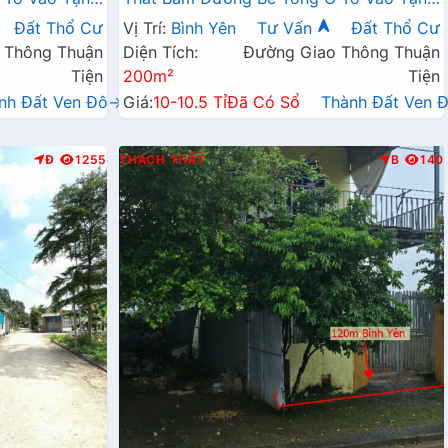
 Thiện Gần
Đất Dân Cư Đông Đúc Thân Thiện Giá
Đất Thổ Cư
Vị Trí:
Bình Yên
Tư Vấn
Đất Thổ Cư
ư
Đầu Tư
 Thông Thuận
Diện Tích:
Đường Giao Thông Thuận
Tiện
200m²
Tiện
nh Đất Ven Đô→
Giá:
10-10.5 Tỉ
Đã Có Sổ
Thành Đất Ven 
Đ
1255
THẠCH THẤT
B
140