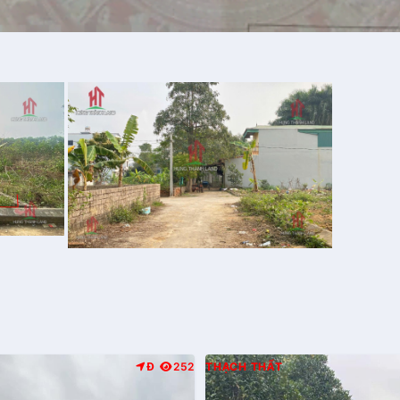
Đ
252
THẠCH THẤT