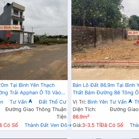
20m Tại Bình Yên Thạch
Bán Lô Đất 86.9m Tại Bình 
ng Trải Apphan Ô Tô Vào
Thất Bám Đường Bê Tông Ô
 Cư Đông Đúc Thân Thiện
Đất Dân Cư Đông Đúc Giá 
ên
Tư Vấn
Đất Thổ Cư
Vị Trí:
Bình Yên
Tư Vấn
T
Lời
Đường Giao Thông Thuận
Diện Tích:
Đường Giao
Tiện
86.9m²
ã Có Sổ
Thành Đất Ven Đô→
Giá:
3-3.5 Tỉ
Đã Có Sổ
Thà