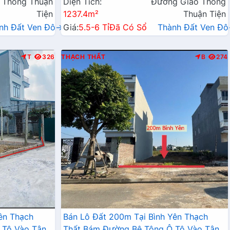
 Thông Thuận
Diện Tích:
Đường Giao Thông
Tiện
1237.4m²
Thuận Tiện
nh Đất Ven Đô→
Giá:
5.5-6 Tỉ
Đã Có Sổ
Thành Đất Ven Đ
T
326
THẠCH THẤT
B
274
ên Thạch
Bán Lô Đất 200m Tại Bình Yên Thạch
 Tô Vào Tận
Thất Bám Đường Bê Tông Ô Tô Vào Tận