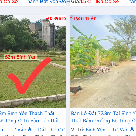
ã Có Sổ
Thành Đất Ven Đô→
Giá:
1.5-2 Tỉ
Đã Có Sổ
Thà
Đ
810
THẠCH THẤT
2m Bình Yên Thạch Thất
Bán Lô Đất 77.3m Tại Bình 
ê Tông Ô Tô Vào Tận Đất
Thất Bám Đường Bê Tông Ô
ờng Học Ủy Ban Giá Đầu Tư
Đất Dân Cư Đông Đúc Thân
ên
Tư Vấn
Đất Thổ Cư
Vị Trí:
Bình Yên
Tư Vấn
Chợ Trường Học Ủy Ban Gi