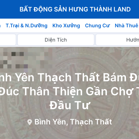
BẤT ĐỘNG SẢN HƯNG THÀNH LAND
á
T.Trại & N.Dưỡng
Kho Xưởng
Chung Cư
Nhà Thuê
ình Yên Thạch Thất Bám 
Đúc Thân Thiện Gần Chợ 
Đầu Tư
Bình Yên, Thạch Thất