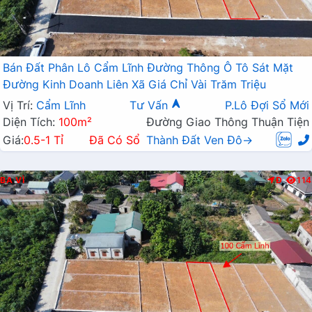
Bán Đất Phân Lô Cẩm Lĩnh Đường Thông Ô Tô Sát Mặt
Đường Kinh Doanh Liên Xã Giá Chỉ Vài Trăm Triệu
Vị Trí:
Cẩm Lĩnh
Tư Vấn
P.Lô Đợi Sổ Mới
Diện Tích:
100m²
Đường Giao Thông Thuận Tiện
Giá:
0.5-1 Tỉ
Đã Có Sổ
Thành Đất Ven Đô→
BA VÌ
Đ
114