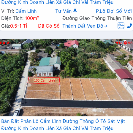
Đường Kinh Doanh Liên Xã Giá Chỉ Vài Trăm Triệu
Vị Trí:
Cẩm Lĩnh
Tư Vấn
P.Lô Đợi Sổ Mới
Diện Tích:
100m²
Đường Giao Thông Thuận Tiện
Giá:
0.5-1 Tỉ
Đã Có Sổ
Thành Đất Ven Đô→
BA VÌ
N
96
Bán Đất Phân Lô Cẩm Lĩnh Đường Thông Ô Tô Sát Mặt
Đường Kinh Doanh Liên Xã Giá Chỉ Vài Trăm Triệu