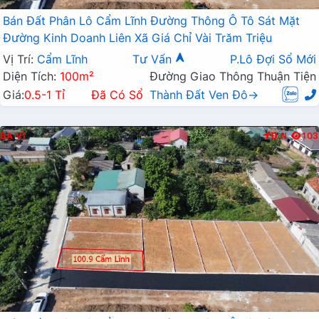
Bán Đất Phân Lô Cẩm Lĩnh Đường Thông Ô Tô Sát Mặt
Đường Kinh Doanh Liên Xã Giá Chỉ Vài Trăm Triệu
Vị Trí:
Cẩm Lĩnh
Tư Vấn
P.Lô Đợi Sổ Mới
Diện Tích:
100m²
Đường Giao Thông Thuận Tiện
Giá:
0.5-1 Tỉ
Đã Có Sổ
Thành Đất Ven Đô→
BA VÌ
Đ.N
103