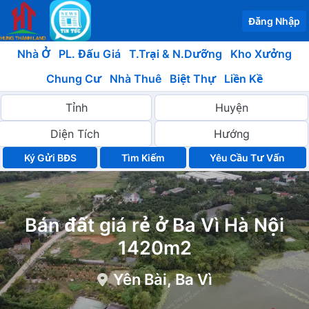
Đăng Nhập
Nhà Ở
PL. Đấu Giá
T.Trại & N.Dưỡng
Kho Xưởng
Chung Cư
Nhà Thuê
Biệt Thự
Liền Kề
Ký Gửi BĐS
Yêu Cầu Tư Vấn
Bán đất giá rẻ ở Ba Vì Hà Nội
1420m2
Yên Bài, Ba Vì