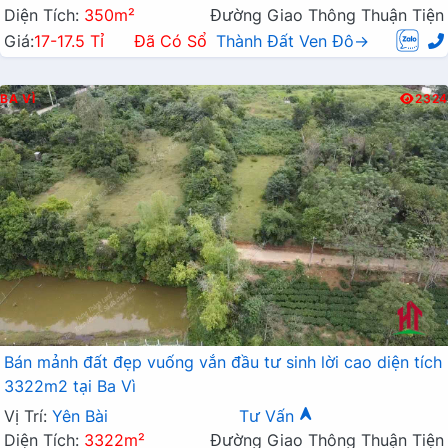
Diện Tích:
350m²
Đường Giao Thông Thuận Tiện
Giá:
17-17.5 Tỉ
Đã Có Sổ
Thành Đất Ven Đô→
BA VÌ
2324
Bán mảnh đất đẹp vuống vắn đầu tư sinh lời cao diện tích
3322m2 tại Ba Vì
Vị Trí:
Yên Bài
Tư Vấn
Diện Tích:
3322m²
Đường Giao Thông Thuận Tiện