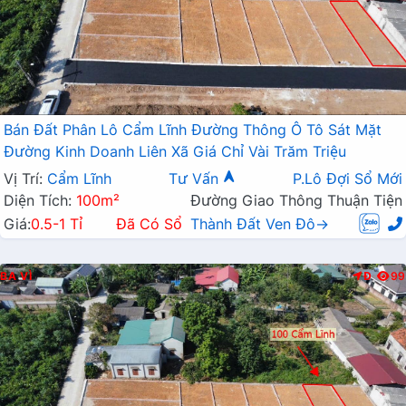
Bán Đất Phân Lô Cẩm Lĩnh Đường Thông Ô Tô Sát Mặt
Đường Kinh Doanh Liên Xã Giá Chỉ Vài Trăm Triệu
Vị Trí:
Cẩm Lĩnh
Tư Vấn
P.Lô Đợi Sổ Mới
Diện Tích:
100m²
Đường Giao Thông Thuận Tiện
Giá:
0.5-1 Tỉ
Đã Có Sổ
Thành Đất Ven Đô→
BA VÌ
Đ
99