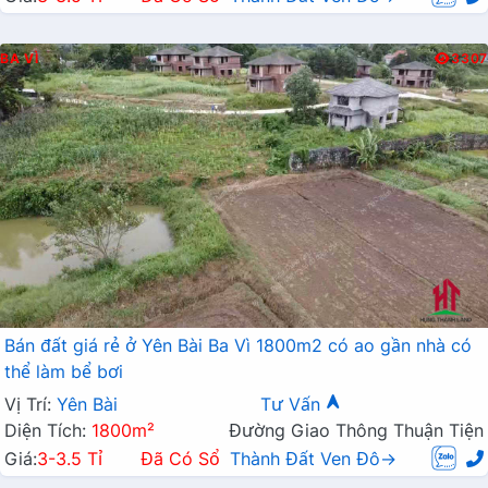
BA VÌ
3307
Bán đất giá rẻ ở Yên Bài Ba Vì 1800m2 có ao gần nhà có
thể làm bể bơi
Vị Trí:
Yên Bài
Tư Vấn
Diện Tích:
1800m²
Đường Giao Thông Thuận Tiện
Giá:
3-3.5 Tỉ
Đã Có Sổ
Thành Đất Ven Đô→