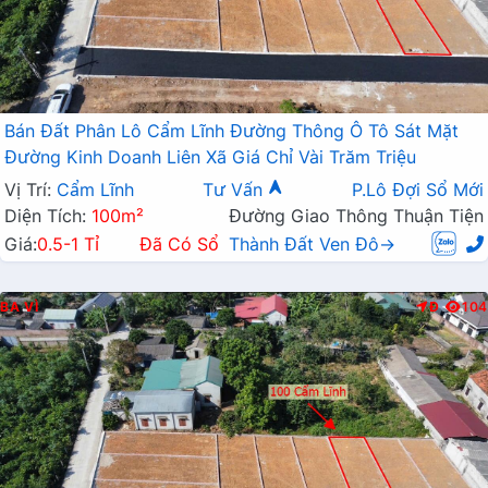
Bán Đất Phân Lô Cẩm Lĩnh Đường Thông Ô Tô Sát Mặt
Đường Kinh Doanh Liên Xã Giá Chỉ Vài Trăm Triệu
Vị Trí:
Cẩm Lĩnh
Tư Vấn
P.Lô Đợi Sổ Mới
Diện Tích:
100m²
Đường Giao Thông Thuận Tiện
Giá:
0.5-1 Tỉ
Đã Có Sổ
Thành Đất Ven Đô→
BA VÌ
Đ
104