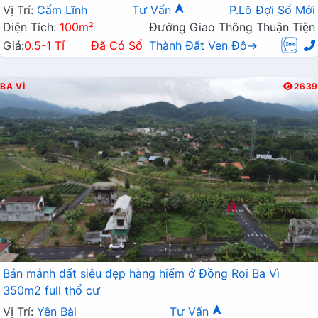
Vị Trí:
Cẩm Lĩnh
Tư Vấn
P.Lô Đợi Sổ Mới
Diện Tích:
100m²
Đường Giao Thông Thuận Tiện
Giá:
0.5-1 Tỉ
Đã Có Sổ
Thành Đất Ven Đô→
BA VÌ
2639
Bán mảnh đất siêu đẹp hàng hiếm ở Đồng Roi Ba Vì
350m2 full thổ cư
Vị Trí:
Yên Bài
Tư Vấn