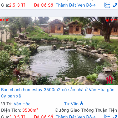
Giá:
2.5-3 Tỉ
Đã Có Sổ
Thành Đất Ven Đô→
BA VÌ
3127
Bán nhanh homestay 3500m2 có sẵn nhà ở Vân Hòa gần
ủy ban xã
Vị Trí:
Vân Hòa
Tư Vấn
Diện Tích:
3500m²
Đường Giao Thông Thuận Tiện
Giá:
3-3.5 Tỉ
Đã Có Sổ
Thành Đất Ven Đô→