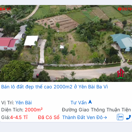
BA VÌ
2079
Bán lô đất đẹp thế cao 2000m2 ở Yên Bài Ba Vì
Vị Trí:
Yên Bài
Tư Vấn
Diện Tích:
2000m²
Đường Giao Thông Thuận Tiện
Giá:
4-4.5 Tỉ
Đã Có Sổ
Thành Đất Ven Đô→