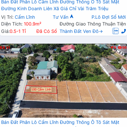
Bán Đất Phân Lô Cẩm Lĩnh Đường Thông Ô Tô Sát Mặt
Đường Kinh Doanh Liên Xã Giá Chỉ Vài Trăm Triệu
Vị Trí:
Cẩm Lĩnh
Tư Vấn
P.Lô Đợi Sổ Mới
Diện Tích:
100.9m²
Đường Giao Thông Thuận Tiện
Giá:
0.5-1 Tỉ
Đã Có Sổ
Thành Đất Ven Đô→
BA VÌ
N
96
Bán Đất Phân Lô Cẩm Lĩnh Đường Thông Ô Tô Sát Mặt