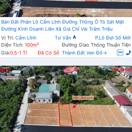
Bán Đất Phân Lô Cẩm Lĩnh Đường Thông Ô Tô Sát Mặt
Đường Kinh Doanh Liên Xã Giá Chỉ Vài Trăm Triệu
Vị Trí:
Cẩm Lĩnh
Tư Vấn
P.Lô Đợi Sổ Mới
Diện Tích:
100m²
Đường Giao Thông Thuận Tiện
Giá:
0.5-1 Tỉ
Đã Có Sổ
Thành Đất Ven Đô→
BA VÌ
Đ
100