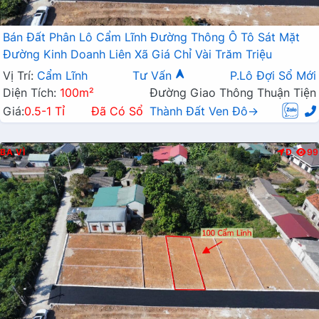
Bán Đất Phân Lô Cẩm Lĩnh Đường Thông Ô Tô Sát Mặt
Đường Kinh Doanh Liên Xã Giá Chỉ Vài Trăm Triệu
Vị Trí:
Cẩm Lĩnh
Tư Vấn
P.Lô Đợi Sổ Mới
Diện Tích:
100m²
Đường Giao Thông Thuận Tiện
Giá:
0.5-1 Tỉ
Đã Có Sổ
Thành Đất Ven Đô→
BA VÌ
Đ
99