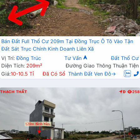
Bán Đất Full Thổ Cư 209m Tại Đồng Trục Ô Tô Vào Tận
Đất Sát Trục Chính Kinh Doanh Liên Xã
Vị Trí:
Đồng Trúc
Tư Vấn
Đất Thổ Cư
Diện Tích:
209m²
Đường Giao Thông Thuận Tiện
Giá:
10-10.5 Tỉ
Đã Có Sổ
Thành Đất Ven Đô→
THẠCH THẤT
Đ
258