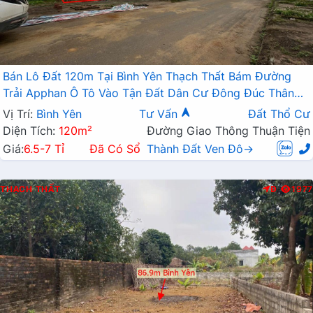
Bán Lô Đất 120m Tại Bình Yên Thạch Thất Bám Đường
Trải Apphan Ô Tô Vào Tận Đất Dân Cư Đông Đúc Thân
Thiện Đầu Tư Sinh Lời
Vị Trí:
Bình Yên
Tư Vấn
Đất Thổ Cư
Diện Tích:
120m²
Đường Giao Thông Thuận Tiện
Giá:
6.5-7 Tỉ
Đã Có Sổ
Thành Đất Ven Đô→
THẠCH THẤT
Đ
1977