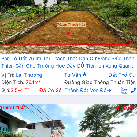
Bán Lô Đất 76.1m Tại Thạch Thất Dân Cư Đông Đúc Thân
Thiện Gần Chợ Trường Học Đầy ĐỦ Tiện Ích Xung Quanh
Giá Rẻ Đầu Tư
Vị Trí:
Lại Thượng
Tư Vấn
Đất Thổ Cư
Diện Tích:
76.1m²
Đường Giao Thông Thuận Tiện
Giá:
3.5-4 Tỉ
Đã Có Sổ
Thành Đất Ven Đô→
THẠCH THẤT
Đ
1258