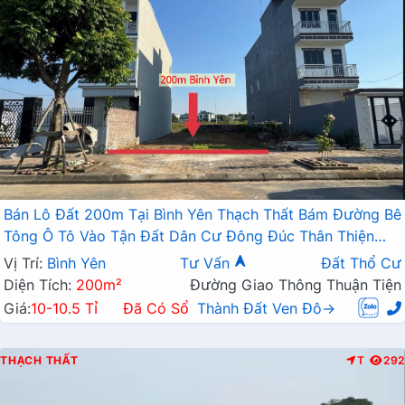
Bán Lô Đất 200m Tại Bình Yên Thạch Thất Bám Đường Bê
Tông Ô Tô Vào Tận Đất Dân Cư Đông Đúc Thân Thiện
Giá Đầu Tư
Vị Trí:
Bình Yên
Tư Vấn
Đất Thổ Cư
Diện Tích:
200m²
Đường Giao Thông Thuận Tiện
Giá:
10-10.5 Tỉ
Đã Có Sổ
Thành Đất Ven Đô→
THẠCH THẤT
T
292