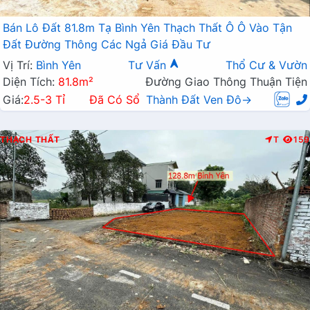
Bán Lô Đất 81.8m Tạ Bình Yên Thạch Thất Ô Ô Vào Tận
Đất Đường Thông Các Ngả Giá Đầu Tư
Vị Trí:
Bình Yên
Tư Vấn
Thổ Cư & Vườn
Diện Tích:
81.8m²
Đường Giao Thông Thuận Tiện
Giá:
2.5-3 Tỉ
Đã Có Sổ
Thành Đất Ven Đô→
THẠCH THẤT
T
159