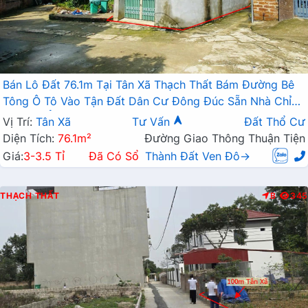
Bán Lô Đất 76.1m Tại Tân Xã Thạch Thất Bám Đường Bê
Tông Ô Tô Vào Tận Đất Dân Cư Đông Đúc Sẵn Nhà Chỉ
Việc Về Ở Giá Đầu Tư
Vị Trí:
Tân Xã
Tư Vấn
Đất Thổ Cư
Diện Tích:
76.1m²
Đường Giao Thông Thuận Tiện
Giá:
3-3.5 Tỉ
Đã Có Sổ
Thành Đất Ven Đô→
THẠCH THẤT
B
345