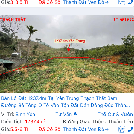
Giá:
3-3.5 Tỉ
Đã Có Sổ
Thành Đất Ven Đô→
THẠCH THẤT
T
1932
Bán Lô Đất 1237.4m Tại Yên Trung Thạch Thất Bám
Đường Bê Tông Ô Tô Vào Tận Đất Dân Đông Đúc Thân
Thiện Dân Cư Đông Đúc Thân Thiện Giá Đầu Tư
Vị Trí:
Bình Yên
Tư Vấn
Thổ Cư & Vườn
Diện Tích:
1237.4m²
Đường Giao Thông Thuận Tiện
Giá:
5.5-6 Tỉ
Đã Có Sổ
Thành Đất Ven Đô→