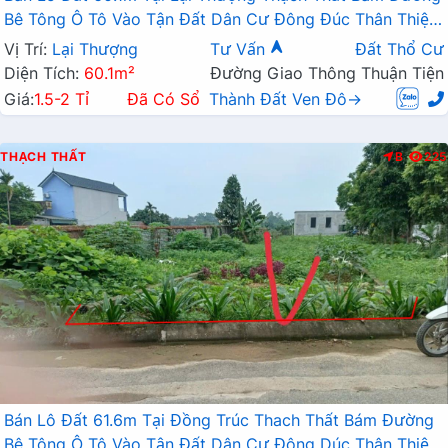
Bê Tông Ô Tô Vào Tận Đất Dân Cư Đông Đúc Thân Thiện
Giá Đầu Tư
Vị Trí:
Lại Thượng
Tư Vấn
Đất Thổ Cư
Diện Tích:
60.1m²
Đường Giao Thông Thuận Tiện
Giá:
1.5-2 Tỉ
Đã Có Sổ
Thành Đất Ven Đô→
THẠCH THẤT
B
225
Bán Lô Đất 61.6m Tại Đồng Trúc Thach Thất Bám Đường
Bê Tông Ô Tô Vào Tận Đất Dân Cư Đông Dúc Thân Thiện