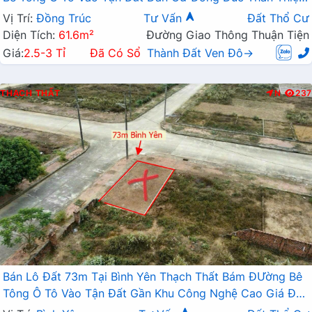
Giá Rẻ Đầu Tư Sinh Lời
Vị Trí:
Đồng Trúc
Tư Vấn
Đất Thổ Cư
Diện Tích:
61.6m²
Đường Giao Thông Thuận Tiện
Giá:
2.5-3 Tỉ
Đã Có Sổ
Thành Đất Ven Đô→
THẠCH THẤT
N
237
Bán Lô Đất 73m Tại Bình Yên Thạch Thất Bám ĐƯờng Bê
Tông Ô Tô Vào Tận Đất Gần Khu Công Nghệ Cao Giá Đầu
Tư