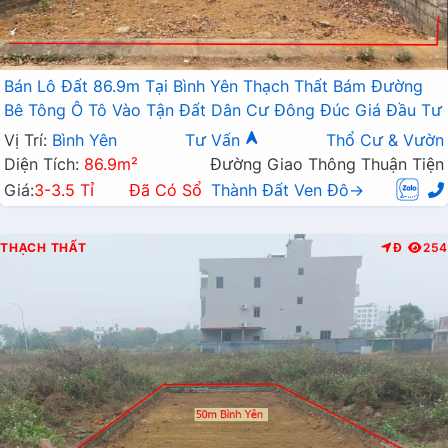
Bán Lô Đất 86.9m Tại Bình Yên Thạch Thất Bám Đường
Bê Tông Ô Tô Vào Tận Đất Dân Cư Đông Đúc Giá Đầu Tư
Vị Trí:
Bình Yên
Tư Vấn
Thổ Cư & Vườn
Diện Tích:
86.9m²
Đường Giao Thông Thuận Tiện
Giá:
3-3.5 Tỉ
Đã Có Sổ
Thành Đất Ven Đô→
THẠCH THẤT
Đ
254