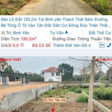
Bán Lô Đất 135.2m Tại Bình yên Thạch Thất Bám Đường
Bê Tông Ô Tô Vào Tận Đất Dân Cư Đông Đúc Thân Thiện
Giá Rẻ
Vị Trí:
Bình Yên
Tư Vấn
Đất Thổ Cư
Diện Tích:
135.2m²
Đường Giao Thông Thuận Tiện
Giá:
5-5.5 Tỉ
Đã Có Sổ
Thành Đất Ven Đô→
THẠCH THẤT
T
251