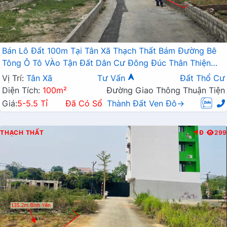
Bán Lô Đất 100m Tại Tân Xã Thạch Thất Bám Đường Bê
Tông Ô Tô VÀo Tận Đất Dân Cư Đông Đúc Thân Thiện
Giá Đầu Tư
Vị Trí:
Tân Xã
Tư Vấn
Đất Thổ Cư
Diện Tích:
100m²
Đường Giao Thông Thuận Tiện
Giá:
5-5.5 Tỉ
Đã Có Sổ
Thành Đất Ven Đô→
THẠCH THẤT
Đ
299