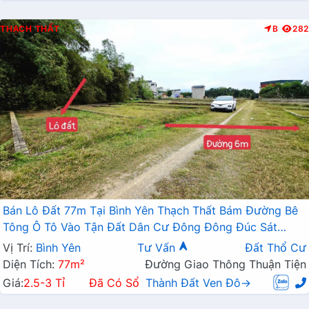
THẠCH THẤT
B
282
Bán Lô Đất 77m Tại Bình Yên Thạch Thất Bám Đường Bê
Tông Ô Tô Vào Tận Đất Dân Cư Đông Đông Đúc Sát
QL21 Giá Đầu Tư
Vị Trí:
Bình Yên
Tư Vấn
Đất Thổ Cư
Diện Tích:
77m²
Đường Giao Thông Thuận Tiện
Giá:
2.5-3 Tỉ
Đã Có Sổ
Thành Đất Ven Đô→