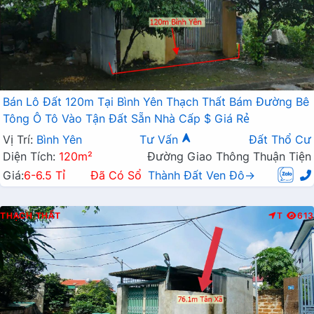
Bán Lô Đất 120m Tại Bình Yên Thạch Thất Bám Đường Bê
Tông Ô Tô Vào Tận Đất Sẵn Nhà Cấp $ Giá Rẻ
Vị Trí:
Bình Yên
Tư Vấn
Đất Thổ Cư
Diện Tích:
120m²
Đường Giao Thông Thuận Tiện
Giá:
6-6.5 Tỉ
Đã Có Sổ
Thành Đất Ven Đô→
THẠCH THẤT
T
613