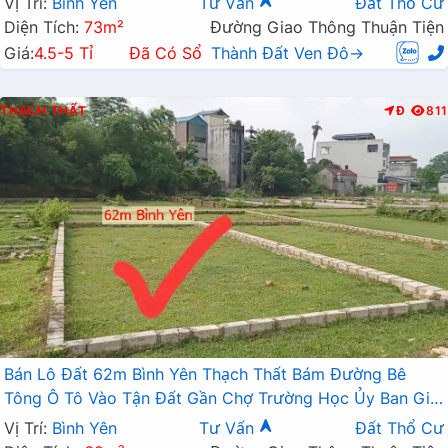
Vị Trí:
Bình Yên
Tư Vấn
Đất Thổ Cư
Diện Tích:
73m²
Đường Giao Thông Thuận Tiện
Giá:
4.5-5 Tỉ
Đã Có Sổ
Thành Đất Ven Đô→
THẠCH THẤT
Đ
811
Bán Lô Đất 62m Bình Yên Thạch Thất Bám Đường Bê
Tông Ô Tô Vào Tận Đất Gần Chợ Trường Học Ủy Ban Giá
Đầu Tư
Vị Trí:
Bình Yên
Tư Vấn
Đất Thổ Cư