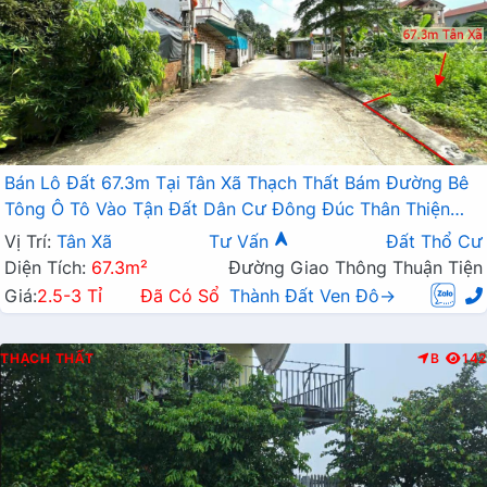
Bán Lô Đất 67.3m Tại Tân Xã Thạch Thất Bám Đường Bê
Tông Ô Tô Vào Tận Đất Dân Cư Đông Đúc Thân Thiện
Giá Đầu Tư
Vị Trí:
Tân Xã
Tư Vấn
Đất Thổ Cư
Diện Tích:
67.3m²
Đường Giao Thông Thuận Tiện
Giá:
2.5-3 Tỉ
Đã Có Sổ
Thành Đất Ven Đô→
THẠCH THẤT
B
142