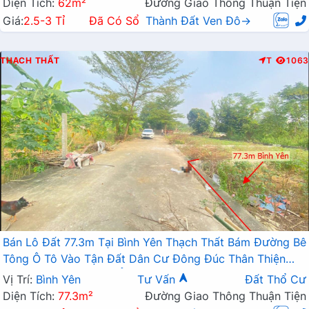
Diện Tích:
62m²
Đường Giao Thông Thuận Tiện
Giá:
2.5-3 Tỉ
Đã Có Sổ
Thành Đất Ven Đô→
THẠCH THẤT
T
1063
Bán Lô Đất 77.3m Tại Bình Yên Thạch Thất Bám Đường Bê
Tông Ô Tô Vào Tận Đất Dân Cư Đông Đúc Thân Thiện
Gần Chợ Trường Học Ủy Ban Giá Đầu Tư
Vị Trí:
Bình Yên
Tư Vấn
Đất Thổ Cư
Diện Tích:
77.3m²
Đường Giao Thông Thuận Tiện