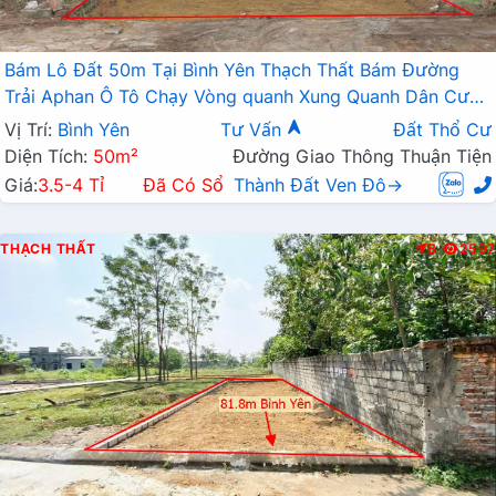
Bám Lô Đất 50m Tại Bình Yên Thạch Thất Bám Đường
Trải Aphan Ô Tô Chạy Vòng quanh Xung Quanh Dân Cư
Đông Đúc Phát Triển Sổ Đỏ Sẵn Sàng Sang Tên
Vị Trí:
Bình Yên
Tư Vấn
Đất Thổ Cư
Diện Tích:
50m²
Đường Giao Thông Thuận Tiện
Giá:
3.5-4 Tỉ
Đã Có Sổ
Thành Đất Ven Đô→
THẠCH THẤT
B
2597