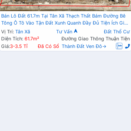
Bán Lô Đất 61.7m Tại Tân Xã Thạch Thất Bám Đường Bê
Tông Ô Tô Vào Tận Đất Xunh Quanh Đầy Đủ Tiện Ích Giá
Đầu Tư
Vị Trí:
Tân Xã
Tư Vấn
Đất Thổ Cư
Diện Tích:
61.7m²
Đường Giao Thông Thuận Tiện
Giá:
3-3.5 Tỉ
Đã Có Sổ
Thành Đất Ven Đô→