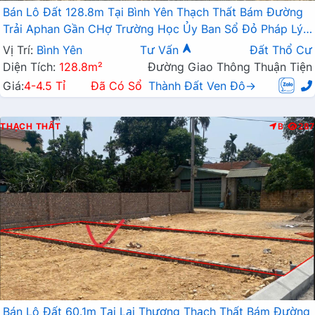
Bán Lô Đất 128.8m Tại Bình Yên Thạch Thất Bám Đường
Trải Aphan Gần CHợ Trường Học Ủy Ban Sổ Đỏ Pháp Lý
Rõ Ràng Giá Đầu Tư
Vị Trí:
Bình Yên
Tư Vấn
Đất Thổ Cư
Diện Tích:
128.8m²
Đường Giao Thông Thuận Tiện
Giá:
4-4.5 Tỉ
Đã Có Sổ
Thành Đất Ven Đô→
THẠCH THẤT
B
287
Bán Lô Đất 60.1m Tại Lại Thượng Thạch Thất Bám Đường