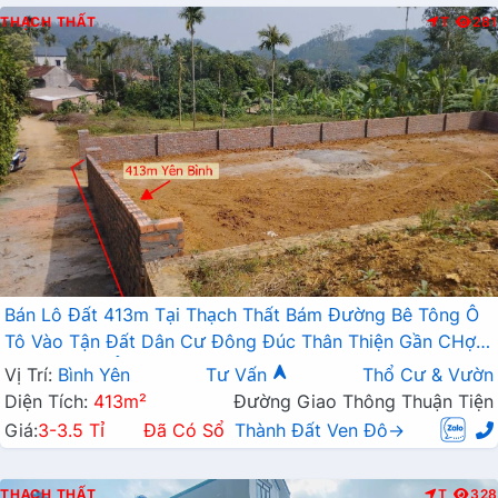
THẠCH THẤT
T
281
Bán Lô Đất 413m Tại Thạch Thất Bám Đường Bê Tông Ô
Tô Vào Tận Đất Dân Cư Đông Đúc Thân Thiện Gần CHợ
Trường Học Ủy Ban Giá Đầu Tư
Vị Trí:
Bình Yên
Tư Vấn
Thổ Cư & Vườn
Diện Tích:
413m²
Đường Giao Thông Thuận Tiện
Giá:
3-3.5 Tỉ
Đã Có Sổ
Thành Đất Ven Đô→
THẠCH THẤT
T
328