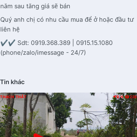
năm sau tăng giá sẽ bán
Quý anh chị có nhu cầu mua để ở hoặc đầu tư
liên hệ
✔️✔️ Sdt: 0919.368.389 | 0915.15.1080
(phone/zalo/imessage - 24/7)
Tin khác
THẠCH THẤT
Đ.N
228