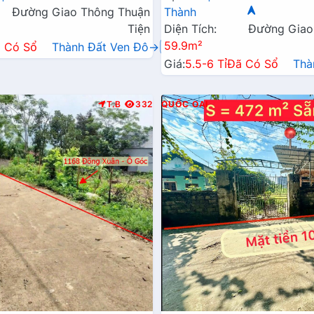
Đường Giao Thông Thuận
Thành
Tiện
Diện Tích:
Đường Giao
59.9m²
 Có Sổ
Thành Đất Ven Đô→
Giá:
5.5-6 Tỉ
Đã Có Sổ
Thà
T.B
332
QUỐC OAI