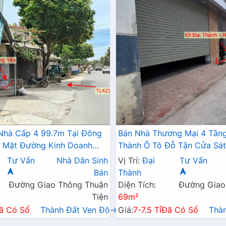
Nhà Cấp 4 99.7m Tại Đông
Bán Nhà Thương Mại 4 Tầng
i Mặt Đường Kinh Doanh
Thành Ô Tô Đỗ Tận Cửa Sát
Kinh Doanh Liên Xã
Tư Vấn
Nhà Dân Sinh
Vị Trí:
Đại
Tư Vấn
Bán
Thành
Đường Giao Thông Thuận
Diện Tích:
Đường Giao
Tiện
69m²
ã Có Sổ
Thành Đất Ven Đô→
Giá:
7-7.5 Tỉ
Đã Có Sổ
Thà