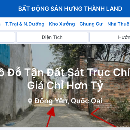
BẤT ĐỘNG SẢN HƯNG THÀNH LAND
á
T.Trại & N.Dưỡng
Kho Xưởng
Chung Cư
Nhà Thuê
ô Đỗ Tận Đất Sát Trục Chí
Giá Chỉ Hơn Tỷ
Đông Yên, Quốc Oai