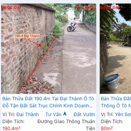
QUỐC OAI
T.N
123
QUỐC OAI
Bán Thửa Đất 190.4m Tại Đại Thành Ô Tô
Bán Thửa Đấ
Đỗ Tận Đất Sát Trục Chính Kinh Doanh
Thông Ô Tô 
Liên Xã Cách Trường Học Các Cấp Chỉ
Thăng Long 
Vị Trí:
Đại Thành
Tư Vấn
Đất Vườn
Vị Trí:
Yên Sơ
Vài Bước Chân
Diện Tích:
Đường Giao Thông Thuận
Diện Tích:
190.4m²
Tiện
80m²