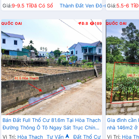
Giá:
9-9.5 Tỉ
Đã Có Sổ
Thành Đất Ven Đô→
Giá:
5.5-6 Tỉ
Đ
QUỐC OAI
Đ.B
189
QUỐC OAI
Bán Đất Full Thổ Cư 81.6m Tại Hòa Thạch
Gia đình cần
Đường Thông Ô Tô Ngay Sát Trục Chính
nhà 146m2 ở
Kinh Doanh Liên Xã
Vị Trí:
Hòa Thạch
Tư Vấn
Đất Thổ Cư
Vị Trí:
Hòa Th