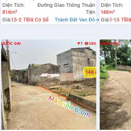
Diện Tích:
Đường Giao Thông Thuận
Diện Tích:
81.6m²
Tiện
146m²
Giá:
1.5-2 Tỉ
Đã Có Sổ
Thành Đất Ven Đô→
Giá:
1-1.5 Tỉ
Đã
QUỐC OAI
T
280
QUỐC OAI