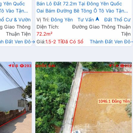
g Yên Quốc
Bán Lô Đất 72.2m Tại Đông Yên Quốc
Tô Vào Tận
Oai Bám Đường Bê Tông Ô Tô Vào Tận
 Thiện Phù
Đất Dân Cư Đông Đúc Đầy Đủ Tiện NGhi
hổ Cư & Vườn
Vị Trí:
Đông Yên
Tư Vấn
Đất Thổ Cư
Giá Đầu Tư
g Giao Thông
Diện Tích:
Đường Giao Thông Thuận
Thuận Tiện
72.2m²
Tiện
nh Đất Ven Đô→
Giá:
1.5-2 Tỉ
Đã Có Sổ
Thành Đất Ven Đô
Đ.B
293
QUỐC OAI
T.N
252