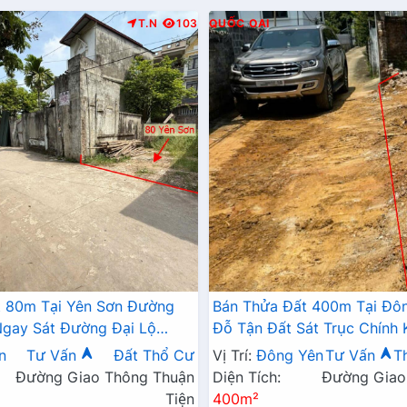
T.N
103
QUỐC OAI
t 80m Tại Yên Sơn Đường
Bán Thửa Đất 400m Tại Đô
Ngay Sát Đường Đại Lộ
Đỗ Tận Đất Sát Trục Chính 
Gần Trường Học Các Cấp
Liên Xã Gần Trường Học C
n
Tư Vấn
Đất Thổ Cư
Vị Trí:
Đông Yên
Tư Vấn
T
Đường Giao Thông Thuận
Diện Tích:
Đường Giao
Tiện
400m²