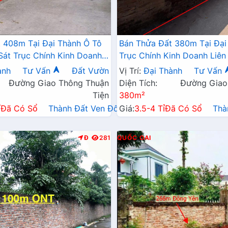
 408m Tại Đại Thành Ô Tô
Bán Thửa Đất 380m Tại Đại
Sát Trục Chính Kinh Doanh
Trục Chính Kinh Doanh Liên
Vài Tỷ
ành
Tư Vấn
Đất Vườn
Vị Trí:
Đại Thành
Tư Vấn
Đường Giao Thông Thuận
Diện Tích:
Đường Giao
Tiện
380m²
ỉ
Đã Có Sổ
Thành Đất Ven Đô→
Giá:
3.5-4 Tỉ
Đã Có Sổ
Thà
Đ
281
QUỐC OAI