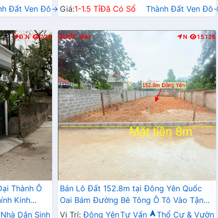
nh Đất Ven Đô→
Giá:
1-1.5 Tỉ
Đã Có Sổ
Thành Đất Ven Đô
Đ.N
230
QUỐC OAI
N
15128
Đại Thành Ô
Bán Lô Đất 152.8m tại Đông Yên Quốc
ính Kinh
Oai Bám Đường Bê Tông Ô Tô Vào Tận
Đất Dân Cư Đông Đúc Thân Thiện Giá
Nhà Dân Sinh
Vị Trí:
Đông Yên
Tư Vấn
Thổ Cư & Vườn