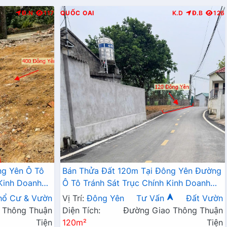
Đ.N
117
QUỐC OAI
K.D
Đ.B
126
ng Yên Ô Tô
Bán Thửa Đất 120m Tại Đông Yên Đường
Kinh Doanh
Ô Tô Tránh Sát Trục Chính Kinh Doanh
ác Cấp
Liên Xã Giá Chỉ Hơn Tỷ
hổ Cư & Vườn
Vị Trí:
Đông Yên
Tư Vấn
Đất Vườn
 Thông Thuận
Diện Tích:
Đường Giao Thông Thuận
Tiện
120m²
Tiện