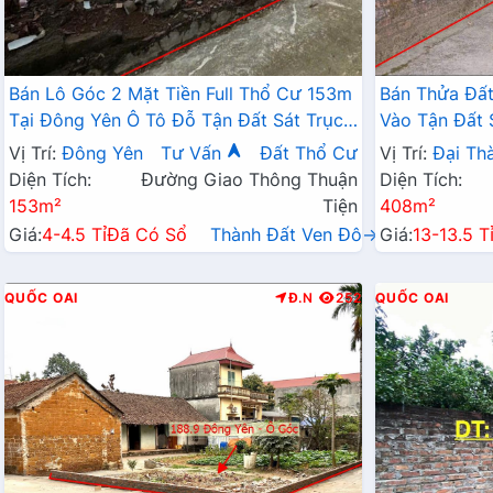
Bán Lô Góc 2 Mặt Tiền Full Thổ Cư 153m
Bán Thửa Đất
Tại Đông Yên Ô Tô Đỗ Tận Đất Sát Trục
Vào Tận Đất 
Chính Kinh Doanh Liên Xã
Liên Xã
Vị Trí:
Đông Yên
Tư Vấn
Đất Thổ Cư
Vị Trí:
Đại Th
Diện Tích:
Đường Giao Thông Thuận
Diện Tích:
153m²
Tiện
408m²
Giá:
4-4.5 Tỉ
Đã Có Sổ
Thành Đất Ven Đô→
Giá:
13-13.5 T
QUỐC OAI
Đ.N
252
QUỐC OAI