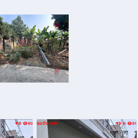
Đ
90
QUỐC OAI
Đ.N
91