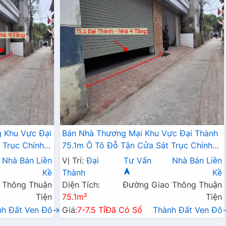
 Khu Vực Đại
Bán Nhà Thương Mại Khu Vực Đại Thành
 Trục Chính
75.1m Ô Tô Đỗ Tận Cửa Sát Trục Chính
Kinh Doanh Liên Xã
Nhà Bán Liền
Vị Trí:
Đại
Tư Vấn
Nhà Bán Liền
Kề
Thành
Kề
 Thông Thuận
Diện Tích:
Đường Giao Thông Thuận
Tiện
75.1m²
Tiện
nh Đất Ven Đô→
Giá:
7-7.5 Tỉ
Đã Có Sổ
Thành Đất Ven Đô