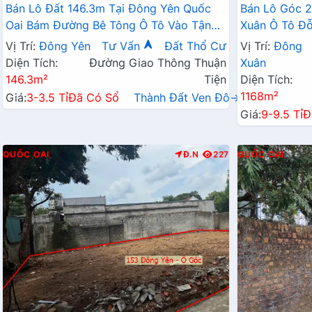
Bán Lô Đất 146.3m Tại Đông Yên Quốc
Bán Lô Góc 2
Oai Bám Đường Bê Tông Ô Tô Vào Tận
Xuân Ô Tô Đỗ
Đất Dâ Cư Đông Đúc Gần Chợ Trường
Kinh Doanh
Vị Trí:
Đông Yên
Tư Vấn
Đất Thổ Cư
Vị Trí:
Đông
Học Ủy Ban Giá Rẻ Đầu Tư
Diện Tích:
Đường Giao Thông Thuận
Xuân
146.3m²
Tiện
Diện Tích:
1168m²
Giá:
3-3.5 Tỉ
Đã Có Sổ
Thành Đất Ven Đô→
Giá:
9-9.5 Tỉ
Đ
QUỐC OAI
Đ.N
227
QUỐC OAI