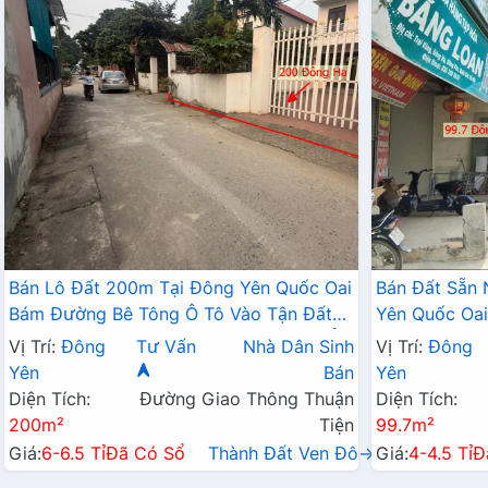
Bán Lô Đất 200m Tại Đông Yên Quốc Oai
Bán Đất Sẵn 
Bám Đường Bê Tông Ô Tô Vào Tận Đất
Yên Quốc Oa
Sẵn Nhà 3 Tầng Chỉ Việc Xách Vali Về Ở
TL421B
Vị Trí:
Đông
Tư Vấn
Nhà Dân Sinh
Vị Trí:
Đông
Giá Đầu Tư
Yên
Bán
Yên
Diện Tích:
Đường Giao Thông Thuận
Diện Tích:
200m²
Tiện
99.7m²
Giá:
6-6.5 Tỉ
Đã Có Sổ
Thành Đất Ven Đô→
Giá:
4-4.5 Tỉ
Đ