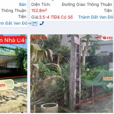
Đầu Tư
Bán
Diện Tích:
Đường Giao Thông Thuận
 Thông Thuận
152.8m²
Tiện
Tiện
Giá:
3.5-4 Tỉ
Đã Có Sổ
Thành Đất Ven Đ
nh Đất Ven Đô→
B
235
QUỐC OAI
T
260