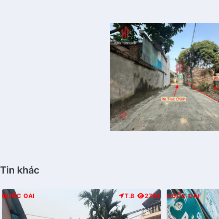
Tin khác
QUỐC OAI
T.B
2796
QUỐC OAI