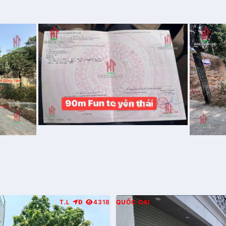
T.L
Đ
4318
QUỐC OAI